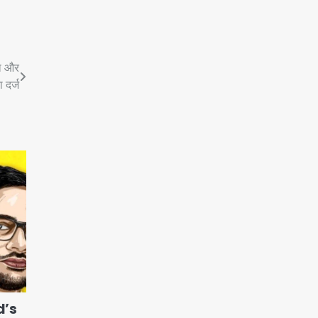
शा और
 दर्ज
d’s