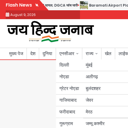
Skip
Flash News
 डोप टेस्ट पॉजिटिव, 17 घायल; DGCA जांच जारी
Baramati Airport Plane Crash: रनव
to
August 9, 2026
content
मुख्य पेज
देश
दुनिया
एनसीआर
राज्य
खेल
लाईफ
दिल्ली
मुंबई
नोएडा
उत्तर प्रदेश
अलीगढ़
ग्रेटर नोएडा
बुलंदशहर
बिहार
गाजियाबाद
जेवर
पंजाब
फरीदाबाद
मेरठ
हरियाणा
गुरूग्राम
जम्मू कश्मीर