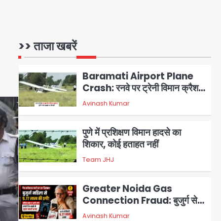
flight: कैप्टन का डोप टेस्ट
पॉजिटिव, 17 घायल; DGCA जांच
Avinash Kumar
1
जारी
>> ताजा खबरें
Baramati Airport Plane
Crash: रनवे पर ट्रेनी विमान क्रैश,
जांच शुरू
Avinash Kumar
2
पुणे में प्रशिक्षण विमान हादसे का
शिकार, कोई हताहत नहीं
Team JHJ
3
Greater Noida Gas
Connection Fraud: बुजुर्ग से
वीडियो कॉल पर 9.77 लाख की साइबर
Avinash Kumar
4
फ्रॉड
Taylor Swift: ट्रंप कैंपेन-व्हाइट