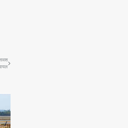
टनावश
 घायल