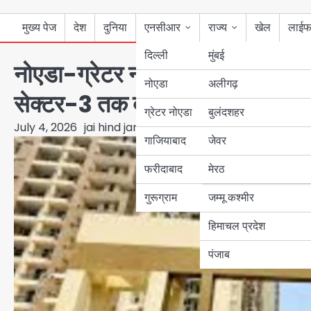
मुख्य पेज
देश
दुनिया
एनसीआर
राज्य
खेल
लाईफ
दिल्ली
मुंबई
नोएडा-ग्रेटर नोएडा में पानी का सं
नोएडा
उत्तर प्रदेश
अलीगढ़
सेक्टर-3 तक दूषित जलापूर्ति से निव
ग्रेटर नोएडा
बुलंदशहर
बिहार
July 4, 2026
jai hind janab
गाजियाबाद
जेवर
पंजाब
फरीदाबाद
मेरठ
हरियाणा
गुरूग्राम
जम्मू कश्मीर
हिमाचल प्रदेश
पंजाब