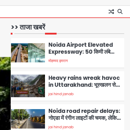
Avinash Kumar
1
ट्रेनिंग
Noida Airport Elevated
Expressway: 50 किमी लंबे
>> ताजा खबरें
एलिवेटेड एक्सप्रेसवे से दिल्ली-
मोहम्मद इमरान
2
हरियाणा से सीधे जुड़ेगा नोएडा एयरपोर्ट,
4000 करोड़ रुपये की लागत से बनेगा
Heavy rains wreak havoc
6-लेन एक्सप्रेसवे
in Uttarakhand: भूस्खलन से
यमुनोत्री, केदारनाथ और सिमली-
jai hind janab
3
ग्वालदम हाईवे बंद, चमोली-उत्तरकाशी
में श्रद्धालु फंसे, नदियां खतरे के निशान
Noida road repair delays:
के पार
नोएडा में रंगीन लाइटों की चमक, लेकिन
सड़कें अभी भी उखड़ी: प्राधिकरण के
jai hind janab
4
सौंदर्यीकरण बनाम आम आदमी की
परेशानी
Noida Authority: जांच के घेरे में
प्लानिंग विभाग, GM मीना भार्गव पर उठ