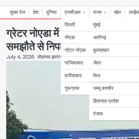
मुख्य पेज
देश
दुनिया
एनसीआर
राज्य
खेल
लाईफ
दिल्ली
मुंबई
ग्रेटर नोएडा में 21 से 23 अगस्त 
नोएडा
उत्तर प्रदेश
अलीगढ़
समझौते से निपटाए जाएंगे लंबित मामल
ग्रेटर नोएडा
बुलंदशहर
बिहार
July 4, 2026
मोहम्मद इमरान
गाजियाबाद
जेवर
पंजाब
फरीदाबाद
मेरठ
हरियाणा
गुरूग्राम
जम्मू कश्मीर
हिमाचल प्रदेश
पंजाब