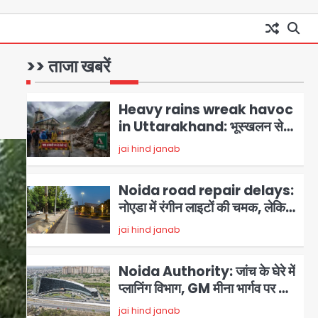
Noida Airport Elevated
Expressway: 50 किमी लंबे
एलिवेटेड एक्सप्रेसवे से दिल्ली-
मोहम्मद इमरान
1
>> ताजा खबरें
हरियाणा से सीधे जुड़ेगा नोएडा एयरपोर्ट,
4000 करोड़ रुपये की लागत से बनेगा
Heavy rains wreak havoc
6-लेन एक्सप्रेसवे
in Uttarakhand: भूस्खलन से
यमुनोत्री, केदारनाथ और सिमली-
jai hind janab
2
ग्वालदम हाईवे बंद, चमोली-उत्तरकाशी
में श्रद्धालु फंसे, नदियां खतरे के निशान
Noida road repair delays:
के पार
नोएडा में रंगीन लाइटों की चमक, लेकिन
सड़कें अभी भी उखड़ी: प्राधिकरण के
jai hind janab
3
सौंदर्यीकरण बनाम आम आदमी की
परेशानी
Noida Authority: जांच के घेरे में
प्लानिंग विभाग, GM मीना भार्गव पर उठ
रहे सवाल, कार्रवाई में देरी पर भी चर्चा
jai hind janab
4
तेज