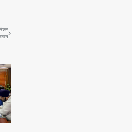
 लेकर
रेशान