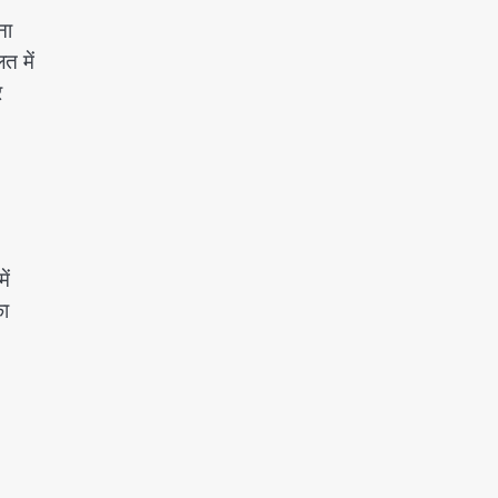
ना
त में
र
ें
का