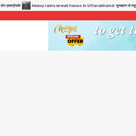
Heavy rains wreak havoc in Uttarakhand: भूस्खलन से यमुनोत्री, केदारनाथ और सिमली-ग