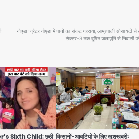
ी
नोएडा-ग्रेटर नोएडा में पानी का संकट गहराया, आम्रपाली सोसायटी से
सेक्टर-3 तक दूषित जलापूर्ति से निवासी प
s Sixth Child: छठी
किसानों-आवटियों के लिए खुशखबरीः