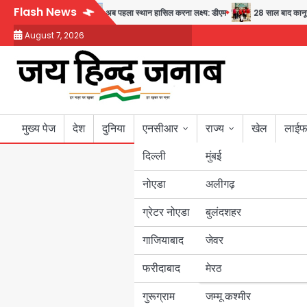
Skip
Flash News
स्थ्य और सुरक्षा का संदेश
अब पहला स्थान हासिल करना लक्ष्य: डीएम
28 साल बाद कानून के 
to
August 7, 2026
content
मुख्य पेज
देश
दुनिया
एनसीआर
राज्य
खेल
लाईफ
दिल्ली
मुंबई
नोएडा
उत्तर प्रदेश
अलीगढ़
ग्रेटर नोएडा
बुलंदशहर
बिहार
गाजियाबाद
जेवर
पंजाब
फरीदाबाद
मेरठ
हरियाणा
गुरूग्राम
जम्मू कश्मीर