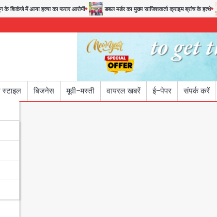
शिकंजे में आया हत्या का फरार आरोपी
डबल मर्डर का मुख्य साजिशकर्ता क्राइम ब्रांच के हत्थे
 स्टाइल
बिजनेस
मूवी-मस्ती
वायरल खबरें
ई-पेपर
संपर्क करें