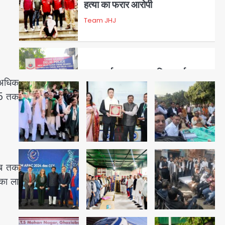
हत्या का फरार आरोपी
Team JHJ
3
डबल मर्डर का मुख्य साजिशकर्ता
 अधिक
क्राइम ब्रांच के हत्थे
35 तक
Team JHJ
4
रोहित चौधरी गैंग का कुख्यात बदमाश
 अब तक
राजस्थान से गिरफ्तार
का ला
Team JHJ
5