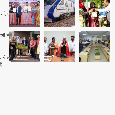
पुरा महादेव से बेटियों के स्वास्थ्य और
सुरक्षा का संदेश
के लिए
Team JHJ
1
अब पहला स्थान हासिल करना लक्ष्य:
शों ने
डीएम
Team JHJ
2
े बीच
है।
28 साल बाद कानून के शिकंजे में आया
हत्या का फरार आरोपी
Team JHJ
3
डबल मर्डर का मुख्य साजिशकर्ता
क्राइम ब्रांच के हत्थे