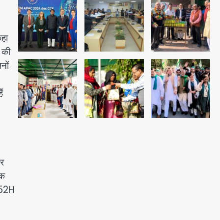
अब पहला स्थान हासिल करना लक्ष्य:
डीएम
कहा
Team JHJ
 की
2
नों
28 साल बाद कानून के शिकंजे में आया
ं
हत्या का फरार आरोपी
Team JHJ
3
डबल मर्डर का मुख्य साजिशकर्ता
पर
क्राइम ब्रांच के हत्थे
िक
B-52H
Team JHJ
4