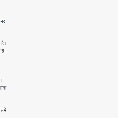
रोहित चौधरी गैंग का कुख्यात बदमाश
राजस्थान से गिरफ्तार
कार
Team JHJ
5
 है।
 है।
ं।
माना
समें