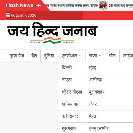
Skip
Flash News
्य और सुरक्षा का संदेश
अब पहला स्थान हासिल करना लक्ष्य: डीएम
28 साल बाद कानून के शिक
to
August 7, 2026
content
मुख्य पेज
देश
दुनिया
एनसीआर
राज्य
खेल
लाईफ
दिल्ली
मुंबई
नोएडा
उत्तर प्रदेश
अलीगढ़
ग्रेटर नोएडा
बुलंदशहर
बिहार
गाजियाबाद
जेवर
पंजाब
फरीदाबाद
मेरठ
हरियाणा
गुरूग्राम
जम्मू कश्मीर