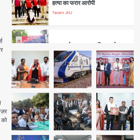
डबल मर्डर का मुख्य साजिशकर्ता
क्राइम ब्रांच के हत्थे
Team JHJ
्स
ार
4
रोहित चौधरी गैंग का कुख्यात बदमाश
राजस्थान से गिरफ्तार
Team JHJ
ग
5
नज़र
पुरा महादेव से बेटियों के स्वास्थ्य और
े को
सुरक्षा का संदेश
Team JHJ
1