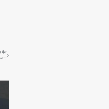
 मेंस
िजल्ट