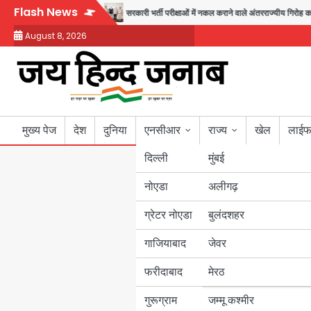
Skip
Flash News
 वाले गिरोह का भंडाफोड़
सरकारी भर्ती परीक्षाओं में नकल कराने वाले अंतरराज्यीय गिरोह का भंडाफोड़
to
August 8, 2026
content
मुख्य पेज
देश
दुनिया
एनसीआर
राज्य
खेल
लाईफ
दिल्ली
मुंबई
नोएडा
उत्तर प्रदेश
अलीगढ़
ग्रेटर नोएडा
बुलंदशहर
बिहार
गाजियाबाद
जेवर
पंजाब
फरीदाबाद
मेरठ
हरियाणा
गुरूग्राम
जम्मू कश्मीर