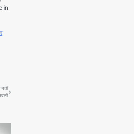
c.in
ार
ं मची
बली