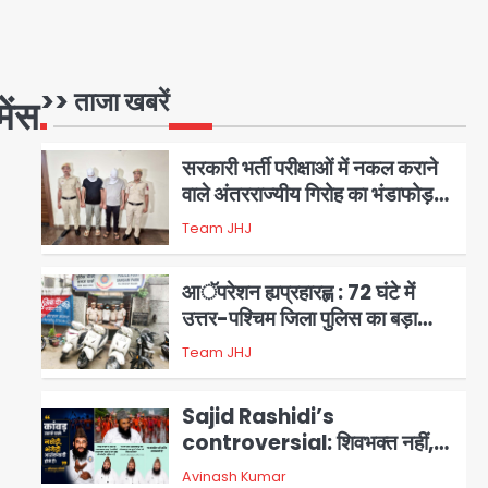
वाले गिरोह का भंडाफोड़
Team JHJ
1
सरकारी भर्ती परीक्षाओं में नकल कराने
>> ताजा खबरें
ेंस
वाले अंतरराज्यीय गिरोह का भंडाफोड़,
मास्टरमाइंड समेत 7 गिरफ्तार
Team JHJ
2
आॅपरेशन ह्यप्रहारह्ण : 72 घंटे में
उत्तर-पश्चिम जिला पुलिस का बड़ा
एक्शन
Team JHJ
3
Sajid Rashidi’s
controversial: शिवभक्त नहीं,
आतंकवादी हैं’, मौलाना का कांवड़ियों पर
Avinash Kumar
4
विवादित बयान, BJP विधायक ने कराई
FIR, NSA की मांग
Felix Hospital Noida:
फेलिक्स हॉस्पिटल और नोएडा लोक मंच