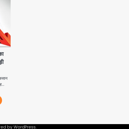
का
ड़ी
नुकसान
जह…
red by
WordPress
.