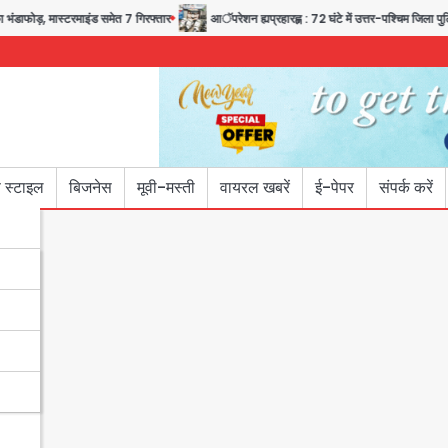
, मास्टरमाइंड समेत 7 गिरफ्तार
आॅपरेशन ह्यप्रहारह्ण : 72 घंटे में उत्तर-पश्चिम जिला पुलिस का ब
 स्टाइल
बिजनेस
मूवी-मस्ती
वायरल खबरें
ई-पेपर
संपर्क करें