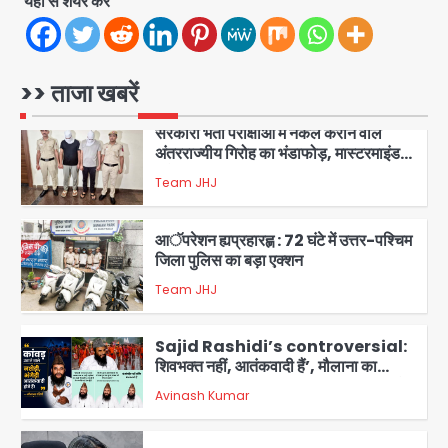
यहां से शेयर करें
भंडाफोड़
Team JHJ
2
सरकारी भर्ती परीक्षाओं में नकल कराने वाले
>> ताजा खबरें
अंतरराज्यीय गिरोह का भंडाफोड़, मास्टरमाइंड
समेत 7 गिरफ्तार
Team JHJ
3
आॅपरेशन ह्यप्रहारह्ण : 72 घंटे में उत्तर-पश्चिम
जिला पुलिस का बड़ा एक्शन
Team JHJ
4
Sajid Rashidi’s controversial:
शिवभक्त नहीं, आतंकवादी हैं’, मौलाना का
कांवड़ियों पर विवादित बयान, BJP विधायक ने
Avinash Kumar
कराई FIR, NSA की मांग
5
Har Ghar Tiranga Campaign:
गौतमबुद्धनगर में 9 से 17 अगस्त तक चलेगा जन-