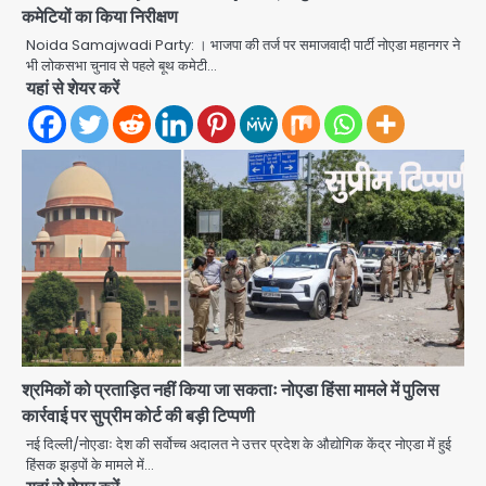
समेत 7 गिरफ्तार
कमेटियों का किया निरीक्षण
Team JHJ
3
Noida Samajwadi Party: । भाजपा की तर्ज पर समाजवादी पार्टी नोएडा महानगर ने
भी लोकसभा चुनाव से पहले बूथ कमेटी…
आॅपरेशन ह्यप्रहारह्ण : 72 घंटे में उत्तर-पश्चिम
यहां से शेयर करें
जिला पुलिस का बड़ा एक्शन
Team JHJ
4
Sajid Rashidi’s controversial:
शिवभक्त नहीं, आतंकवादी हैं’, मौलाना का
कांवड़ियों पर विवादित बयान, BJP विधायक ने
Avinash Kumar
कराई FIR, NSA की मांग
5
Har Ghar Tiranga Campaign:
गौतमबुद्धनगर में 9 से 17 अगस्त तक चलेगा जन-
जागरूकता महाअभियान, डीएम ने की समीक्षा
Avinash Kumar
श्रमिकों को प्रताड़ित नहीं किया जा सकताः नोएडा हिंसा मामले में पुलिस
बैठक
कार्रवाई पर सुप्रीम कोर्ट की बड़ी टिप्पणी
1
नई दिल्ली/नोएडाः देश की सर्वोच्च अदालत ने उत्तर प्रदेश के औद्योगिक केंद्र नोएडा में हुई
एंटी-बर्गलरी सेल की बड़ी कामयाबी, चोरी के
हिंसक झड़पों के मामले में…
माल की खरीद-फरोख्त करने वाले गिरोह का