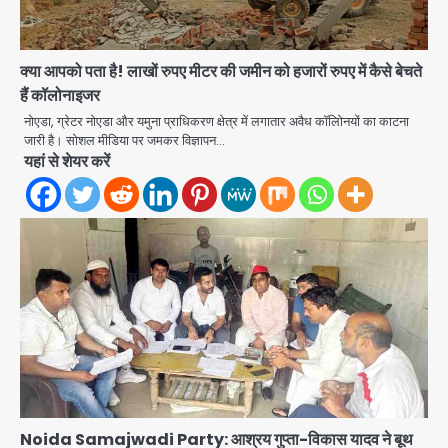
क्या आपको पता है! लाखों रुपए मीटर की जमीन को हजारों रुपए में कैसे बेचते
हैं कॉलोनाइजर
नोएडा, ग्रेटर नोएडा और यमुना प्राधिकरण क्षेत्र में लगातार अवैध कॉलाेिनयों का काटना
जारी है। सोशल मीडिया पर जमकर विज्ञापन…
यहां से शेयर करें
एंटी-बर्गलरी सेल की बड़ी कामयाबी, चोरी के
माल की खरीद-फरोख्त करने वाले गिरोह का
भंडाफोड़
Team JHJ
2
सरकारी भर्ती परीक्षाओं में नकल कराने वाले
अंतरराज्यीय गिरोह का भंडाफोड़, मास्टरमाइंड
Noida Samajwadi Party: आश्रय गुप्ता-विकास यादव ने बूथ