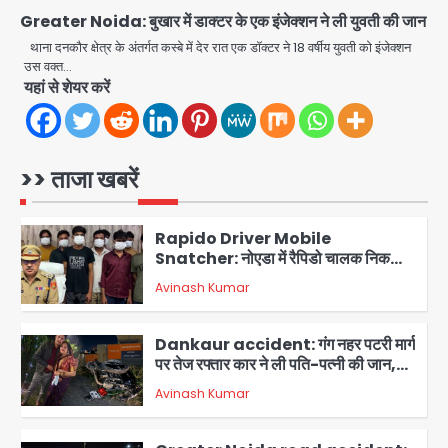
Greater Noida: बुखार में डाक्टर के एक इंजेक्शन ने ली युवती की जान
Minor daughter abuse case in
थाना दनकौर क्षेत्र के अंतर्गत कस्बे में देर रात एक डॉक्टर ने 18 वर्षीय युवती को इंजेक्शन
Noida: 7 साल की मासूम बेटी के साथ
उस वक्त…
अश्लील हरकत करने वाले पिता को मां ने रंगेहाथ
यहां से शेयर करें
Avinash Kumar
पकड़ा, पुलिस ने किया गिरफ्तार
1
Rapido Driver Mobile
Snatcher: नोएडा में रैपिडो चालक निकला
>> ताजा खबरें
मोबाइल स्नैचर गैंग का मास्टरमाइंड, जीरा-बॉल
Avinash Kumar
बेचने वालों को बेचता था चोरी के फोन; 8
2
गिरफ्तार, 98 मोबाइल और 450 पार्ट्स बरामद
Dankaur accident: गंग नहर पटरी मार्ग
पर तेज रफ्तार कार ने ली पति-पत्नी की जान,
गांव में मातम
Avinash Kumar
3
Greater Noida road accident:
तेज रफ्तार कार की टक्कर से बाइक सवार दो
युवकों की मौत, परिवारों में मातम
Avinash Kumar
4