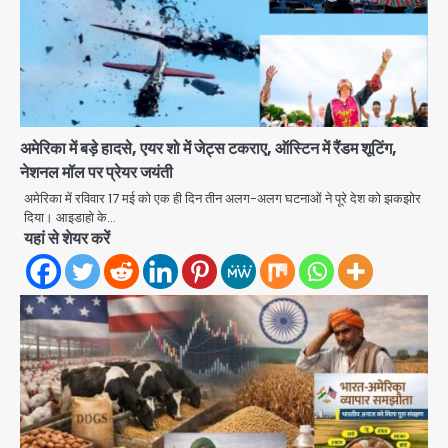
अमेरिका में बड़े हादसे, एयर शो में जेट्स टकराए, ऑस्टिन में रैंडम शूटिंग,
Noida Authority: कर्तव्यनिष्ठा की
नेशनल मॉल पर प्रेयर जयंती
मिसाल, मूसलाधार बारिश के बीच नोएडा
अमेरिका में रविवार 17 मई को एक ही दिन तीन अलग-अलग घटनाओं ने पूरे देश को झकझोर
प्राधिकरण ने संभाला मोर्चा, सेक्टर 105
दिया। आइडाहो के…
Avinash Kumar
आरडब्ल्यूए ने जताया आभार
यहां से शेयर करें
2
Türkiye-Pakistan: मक्का में सऊदी,
तुर्की और पाकिस्तान का साझा रक्षा समझौता,
जानें इसके मायने
Avinash Kumar
3
Greater Noida (Badalpur):
सरिया लदा कैंटर अनियंत्रित होकर घुसा
किराना दुकान में , ड्राइवर की मौत
Avinash Kumar
4