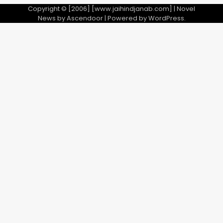
Copyright © [2006] [www.jaihindjanab.com] | Novel
News by
Ascendoor
| Powered by
WordPress
.