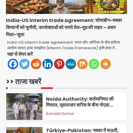
DC Movie Review: लोकेश कनगराज की
एक्टिंग डेब्यू फिल्म विजुअली स्ट्राइकिंग लेकिन
India-US interim trade agreement: सोयाबीन-मक्का
स्क्रीनप्ले में कमजोर, लेकिन कहानी अधूरी रह
किसानों को चुनौती, उपभोक्ताओं को सस्ते तेल-दूध की राहत – असर
Avinash Kumar
5
गई, 3 स्टार रेटिंग
मिला-जुला
India-US interim trade agreement: भारत और अमेरिका के बीच हालिया
Felix Hospital Noida: फेलिक्स
अंतरिम व्यापार ढांचा समझौता (Interim Trade Framework) कृषि क्षेत्र में…
हॉस्पिटल और नोएडा लोक मंच की पहल, अब
यहां से शेयर करें
सिर्फ 30 रुपये में मिलेगी 24 घंटे ऑनलाइन
Avinash Kumar
1
डॉक्टर परामर्श सुविधा
Noida Authority: कर्तव्यनिष्ठा की
>> ताजा खबरें
मिसाल, मूसलाधार बारिश के बीच नोएडा
प्राधिकरण ने संभाला मोर्चा, सेक्टर 105
Avinash Kumar
आरडब्ल्यूए ने जताया आभार
2
Türkiye-Pakistan: मक्का में सऊदी,
तुर्की और पाकिस्तान का साझा रक्षा समझौता,
जानें इसके मायने
Avinash Kumar
3