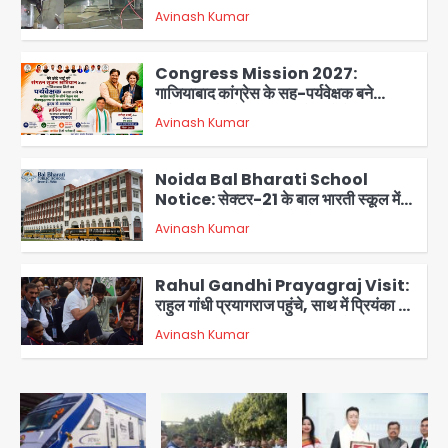
OT गैलरी में बड़ा हादसा टला; मरीजों की सुरक्षा
Avinash Kumar
पर उठे सवाल
2
Congress Mission 2027:
गाजियाबाद कांग्रेस के सह-पर्यवेक्षक बने
सतेन्द्र शर्मा, गौतमबुद्धनगर नेताओं ने जताया
Avinash Kumar
आभार
3
Noida Bal Bharati School
Notice: सेक्टर-21 के बाल भारती स्कूल में
बिना खिड़की-वेंटिलेशन बेसमेंट में चल रही थी
Avinash Kumar
8वीं की क्लास, NCPCR की शिकायत पर
4
भेजा नोटिस
Rahul Gandhi Prayagraj Visit:
राहुल गांधी प्रयागराज पहुंचे, साथ में प्रियंका की
बेटी मिराया; केपी ग्राउंड में छात्रों से संवाद,
Avinash Kumar
5
सिर्फ 5 हजार मौजूद
Noida Sector 105: हाई कोर्ट जज व पूर्व
कैबिनेट सेक्रेटरी ने बच्चों संग चलाया सफाई
अभियान, 160 किलो कूड़ा हटाया
Avinash Kumar