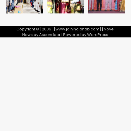
Copyright © [2006] [www.jaihindjanab.com] | Novel
News by
Ascendoor
| Powered by
WordPress
.