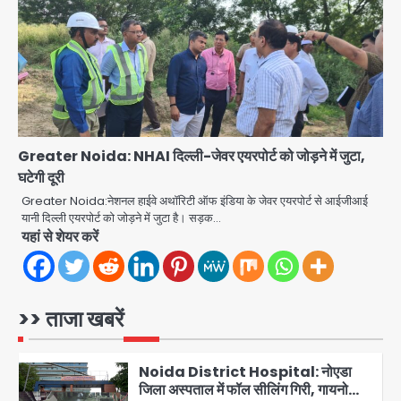
गाजियाबाद कांग्रेस के सह-पर्यवेक्षक बने
सतेन्द्र शर्मा, गौतमबुद्धनगर नेताओं ने जताया
Avinash Kumar
आभार
3
Noida Bal Bharati School
Notice: सेक्टर-21 के बाल भारती स्कूल में
बिना खिड़की-वेंटिलेशन बेसमेंट में चल रही थी
Avinash Kumar
8वीं की क्लास, NCPCR की शिकायत पर
4
Greater Noida: NHAI दिल्ली-जेवर एयरपोर्ट को जोड़ने में जुटा,
भेजा नोटिस
घटेगी दूरी
Rahul Gandhi Prayagraj Visit:
राहुल गांधी प्रयागराज पहुंचे, साथ में प्रियंका की
Greater Noida:नेशनल हाईवे अथॉरिटी ऑफ इंडिया के जेवर एयरपोर्ट से आईजीआई
बेटी मिराया; केपी ग्राउंड में छात्रों से संवाद,
यानी दिल्ली एयरपोर्ट को जोड़ने में जुटा है। सड़क…
Avinash Kumar
5
सिर्फ 5 हजार मौजूद
यहां से शेयर करें
Noida Sector 105: हाई कोर्ट जज व पूर्व
कैबिनेट सेक्रेटरी ने बच्चों संग चलाया सफाई
अभियान, 160 किलो कूड़ा हटाया
>> ताजा खबरें
Avinash Kumar
1
Noida District Hospital: नोएडा
जिला अस्पताल में फॉल सीलिंग गिरी, गायनो