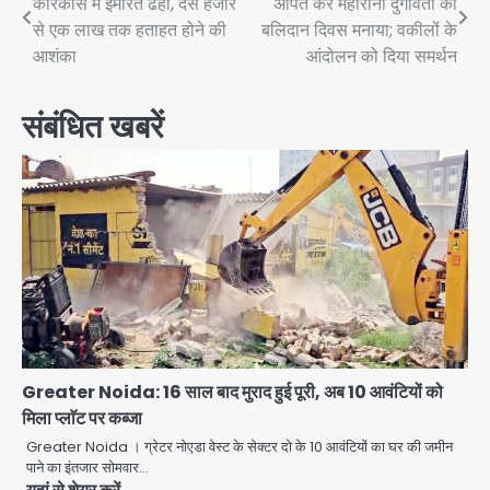
कारकास में इमारतें ढहीं, दस हजार
अर्पित कर महारानी दुर्गावती का
navigation
से एक लाख तक हताहत होने की
बलिदान दिवस मनाया; वकीलों के
आशंका
आंदोलन को दिया समर्थन
संबंधित खबरें
Greater Noida: 16 साल बाद मुराद हुई पूरी, अब 10 आवंटियों को
मिला प्लाॅट पर कब्जा
Greater Noida । ग्रेटर नोएडा वेस्ट के सेक्टर दो के 10 आवंटियों का घर की जमीन
पाने का इंतजार सोमवार…