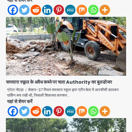
यहां से शेयर करें
समसारा स्कूल के अवैध कब्जे पर चला Authority का बुलडोजर
ग्रेटर नोएडा । सेक्टर-37 स्थित समसारा स्कूल द्वारा ग्रीन बेल्ट में आरसीसी डालकर
पार्किंग बना रखी थी, जिसकी शिकायत करप्शन…
Noida District Hospital: नोएडा
यहां से शेयर करें
जिला अस्पताल में फॉल सीलिंग गिरी, गायनो
OT गैलरी में बड़ा हादसा टला; मरीजों की सुरक्षा
Avinash Kumar
पर उठे सवाल
2
Congress Mission 2027: