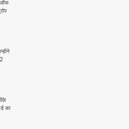
टर ऑफ
ूरोप
्होंने
12
ीफ़े
र्ड का