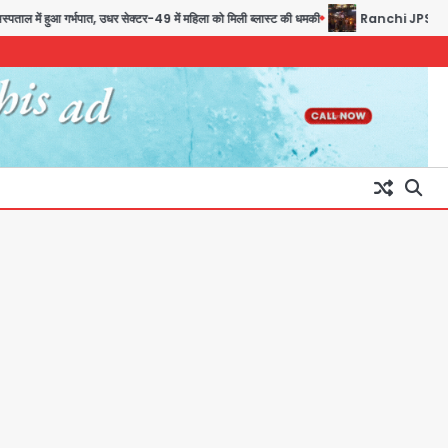
सेक्टर-51 में 15 वर्षीय घरेलू सहायिका
गर्भपात, उधर सेक्टर-49 में महिला को मिली ब्लास्ट की धमकी
Ranchi JPSC-JSSC Protest
का शव पंखे से लटका मिला
Avinash Kumar
2
Noida Crime news: रेप
पीड़िता किशोरी का जिला अस्पताल में
हुआ गर्भपात, उधर सेक्टर-49 में
Avinash Kumar
3
महिला को मिली ब्लास्ट की धमकी
Ranchi JPSC-JSSC
Protest: 16वें दिन भी आंदोलन
जारी, CBI जांच और 14th Exam
Avinash Kumar
4
रद्द करने की मांग
Milk price hike in
Maharashtra: महाराष्ट्र में 11
अगस्त से दूध के दाम 2 रुपये प्रति
Avinash Kumar
5
लीटर बढ़े
Taylor Swift: ट्रंप कैंपेन-व्हाइट