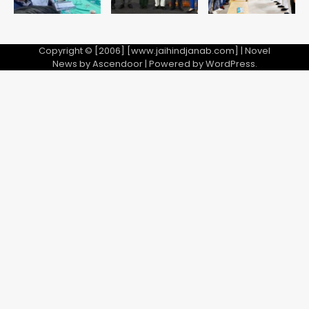
Copyright © [2006] [www.jaihindjanab.com] | Novel
News by
Ascendoor
| Powered by
WordPress
.