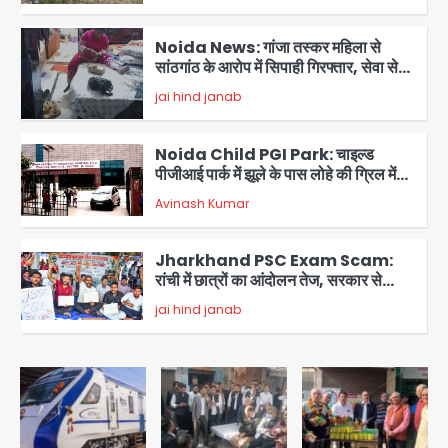
2
Noida News: गांजा तस्कर महिला से
सांठगांठ के आरोप में सिपाही गिरफ्तार, सेवा से
बर्खास्त, कई पुलिसकर्मियों में डर
jai hind janab
3
Noida Child PGI Park: चाइल्ड
पीजीआई पार्क में झूले के पास लोहे की ग्रिल में
उतरा करंट, 7 साल के बच्चे की हालत गंभीर,
Avinash Kumar
बिजली विभाग पर लापरवाही का आरोप
4
Jharkhand PSC Exam Scam:
रांची में छात्रों का आंदोलन तेज, सरकार से
बातचीत को तैयार, रखीं दो बड़ी शर्तें
jai hind janab
5
Noida road repair delays: नोएडा
में रंगीन लाइटों की चमक, लेकिन सड़कें अभी भी
उखड़ी: प्राधिकरण के सौंदर्यीकरण बनाम आम
jai hind janab
आदमी की परेशानी
1