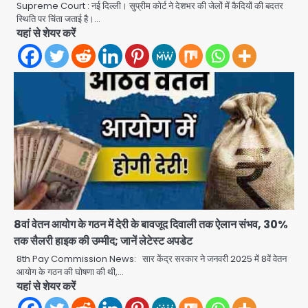
Avinash Kumar
Supreme Court : नई दिल्ली। सुप्रीम कोर्ट ने देशभर की जेलों में कैदियों की बदतर
2
स्थिति पर चिंता जताई है।…
यहां से शेयर करें
JP Greens Cosmos Society:
सुविधाओं के लिए संघर्ष कर रहे निवासी, गिरता
प्लास्टर और कमजोर सुरक्षा बनी बड़ी चुनौती
Avinash Kumar
3
Greater Noida: बाइक सवार को बचाते
समय निर्माणाधीन नाले में गिरी कार, ड्राइवर
बाल-बाल बचा
Avinash Kumar
4
Noida Cyber Crime: PM मोदी-
सीतारमण के AI डीपफेक वीडियो से नोएडा में
बुजुर्ग से 70 लाख की ठगी
jai hind janab
8वां वेतन आयोग के गठन में देरी के बावजूद दिवाली तक ऐलान संभव, 30%
5
तक सैलरी हाइक की उम्मीद; जानें लेटेस्ट अपडेट
8th Pay Commission News: सार केंद्र सरकार ने जनवरी 2025 में 8वें वेतन
Jeff Bezos Liverpool stake
आयोग के गठन की घोषणा की थी,…
deal: अमेजन फाउंडर और एडुआर्डो सावेरिन
यहां से शेयर करें
का निवेश
Avinash Kumar
1