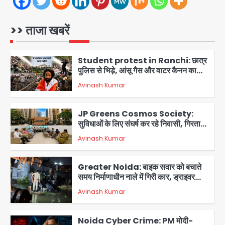
Student protest in Ranchi: छात्र
>> ताजा खबरें
पुलिस से भिड़े, आंसू गैस और वाटर कैनन का
इस्तेमाल
Avinash Kumar
2
JP Greens Cosmos Society:
सुविधाओं के लिए संघर्ष कर रहे निवासी, गिरता
प्लास्टर और कमजोर सुरक्षा बनी बड़ी चुनौती
Avinash Kumar
3
Greater Noida: बाइक सवार को बचाते
समय निर्माणाधीन नाले में गिरी कार, ड्राइवर
बाल-बाल बचा
Avinash Kumar
4
Noida Cyber Crime: PM मोदी-
सीतारमण के AI डीपफेक वीडियो से नोएडा में
बुजुर्ग से 70 लाख की ठगी
jai hind janab
5