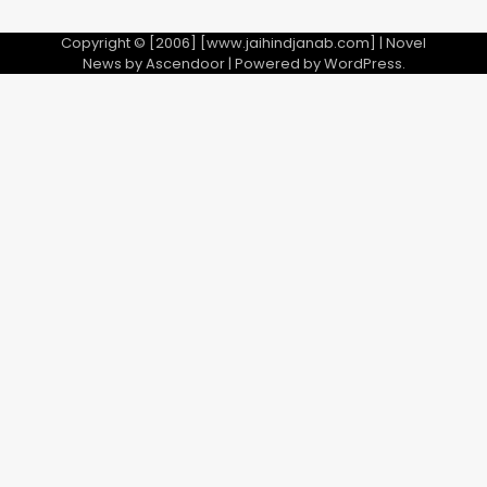
Copyright © [2006] [www.jaihindjanab.com] | Novel
News by
Ascendoor
| Powered by
WordPress
.