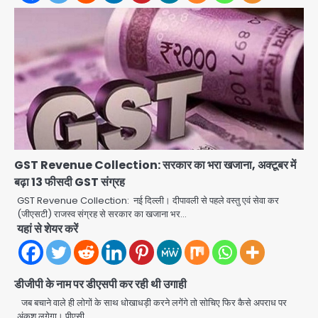
Patna violence: पटना में सड़क हादसे में
युवक की मौत के बाद भड़की हिंसा, उपद्रवियों ने
फूंकीं 10 गाड़ियां, ट्रैफिक पोस्ट और स्लीपर
jai hind janab
बस भी जलाई, NH-30 जाम
2
Green Arch Society: सेविअर ग्रीन
आर्च में दूषित पानी में मिला ई-कोलाई, अथॉरिटी
GST Revenue Collection: सरकार का भरा खजाना, अक्टूबर में
ने शुरू की सैंपलिंग जांच
jai hind janab
3
बढ़ा 13 फीसदी GST संग्रह
GST Revenue Collection: नई दिल्ली। दीपावली से पहले वस्तु एवं सेवा कर
थाईलैंड के स्कूल में गोलीबारी, 3 छात्रों समेत 6
(जीएसटी) राजस्व संग्रह से सरकार का खजाना भर…
लोगों की मौत; 15 घायल
यहां से शेयर करें
Team JHJ
4
डीजीपी के नाम पर डीएसपी कर रही थी उगाही
Thailand School Shooting:
बैंकॉक के पास स्कूल में छात्र ने की अंधाधुंध
जब बचाने वाले ही लोगों के साथ धोखाधड़ी करने लगेंगे तो सोचिए फिर कैसे अपराध पर
फायरिंग, हमलावर सहित सात की मौत, 15
अंकुश लगेगा। पीएसी…