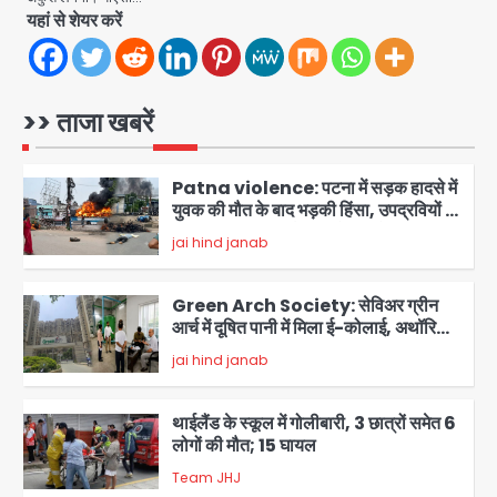
Avinash Kumar
घायल
5
यहां से शेयर करें
Brijbhushan sexual assault
case: बृजभूषण सिंह बोले- संसद जरूर
लौटूंगा, हुई चरित्र हत्या की कोशिश, प्रियंका
>> ताजा खबरें
jai hind janab
1
गांधी को बरगलाया गया, यौन शोषण नहीं ‘गुड-
बैड टच’ का था मामला
Patna violence: पटना में सड़क हादसे में
युवक की मौत के बाद भड़की हिंसा, उपद्रवियों ने
फूंकीं 10 गाड़ियां, ट्रैफिक पोस्ट और स्लीपर
jai hind janab
बस भी जलाई, NH-30 जाम
2
Green Arch Society: सेविअर ग्रीन
आर्च में दूषित पानी में मिला ई-कोलाई, अथॉरिटी
ने शुरू की सैंपलिंग जांच
jai hind janab
3
थाईलैंड के स्कूल में गोलीबारी, 3 छात्रों समेत 6
लोगों की मौत; 15 घायल
Team JHJ
4