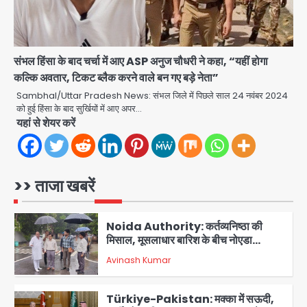
किराना दुकान में , ड्राइवर की मौत
Avinash Kumar
4
DC Movie Review: लोकेश कनगराज की
एक्टिंग डेब्यू फिल्म विजुअली स्ट्राइकिंग लेकिन
संभल हिंसा के बाद चर्चा में आए ASP अनुज चौधरी ने कहा, “यहीं होगा
स्क्रीनप्ले में कमजोर, लेकिन कहानी अधूरी रह
कल्कि अवतार, टिकट ब्लैक करने वाले बन गए बड़े नेता”
Avinash Kumar
5
गई, 3 स्टार रेटिंग
Sambhal/Uttar Pradesh News: संभल जिले में पिछले साल 24 नवंबर 2024
को हुई हिंसा के बाद सुर्खियों में आए अपर…
Felix Hospital Noida: फेलिक्स
यहां से शेयर करें
हॉस्पिटल और नोएडा लोक मंच की पहल, अब
सिर्फ 30 रुपये में मिलेगी 24 घंटे ऑनलाइन
Avinash Kumar
1
डॉक्टर परामर्श सुविधा
>> ताजा खबरें
Noida Authority: कर्तव्यनिष्ठा की
मिसाल, मूसलाधार बारिश के बीच नोएडा
प्राधिकरण ने संभाला मोर्चा, सेक्टर 105
Avinash Kumar
आरडब्ल्यूए ने जताया आभार
2
Türkiye-Pakistan: मक्का में सऊदी,
तुर्की और पाकिस्तान का साझा रक्षा समझौता,
जानें इसके मायने
Avinash Kumar
3