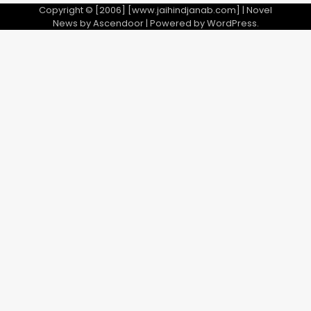
Copyright © [2006] [www.jaihindjanab.com] | Novel
News by
Ascendoor
| Powered by
WordPress
.