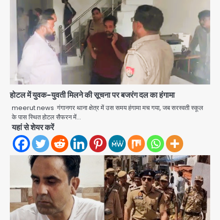
होटल में युवक-युवती मिलने की सूचना पर बजरंग दल का हंगामा
Noida Authority: कर्तव्यनिष्ठा की
मिसाल, मूसलाधार बारिश के बीच नोएडा
meerut news गंगानगर थाना क्षेत्र में उस समय हंगामा मच गया, जब सरस्वती स्कूल
प्राधिकरण ने संभाला मोर्चा, सेक्टर 105
के पास स्थित होटल सैफरन में…
Avinash Kumar
आरडब्ल्यूए ने जताया आभार
यहां से शेयर करें
2
Türkiye-Pakistan: मक्का में सऊदी,
तुर्की और पाकिस्तान का साझा रक्षा समझौता,
जानें इसके मायने
Avinash Kumar
3
Greater Noida (Badalpur):
सरिया लदा कैंटर अनियंत्रित होकर घुसा