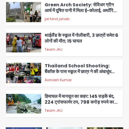
Green Arch Society: सेविअर ग्रीन
आर्च में दूषित पानी में मिला ई-कोलाई, अथॉरिटी
ने शुरू की सैंपलिंग जांच
jai hind janab
2
थाईलैंड के स्कूल में गोलीबारी, 3 छात्रों समेत 6
लोगों की मौत; 15 घायल
Team JHJ
3
Thailand School Shooting:
बैंकॉक के पास स्कूल में छात्र ने की अंधाधुंध
फायरिंग, हमलावर सहित सात की मौत, 15
Avinash Kumar
घायल
4
हिमाचल में मानसून का कहर: 145 सड़कें बंद,
224 ट्रांसफार्मर ठप, 798 करोड़ रुपये का
नुकसान
Team JHJ
5
Patna violence: पटना में सड़क हादसे में