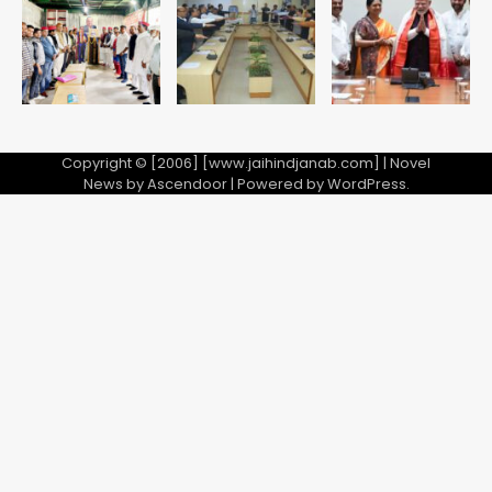
नुकसान
Team JHJ
5
Copyright © [2006] [www.jaihindjanab.com] | Novel
News by
Ascendoor
| Powered by
WordPress
.