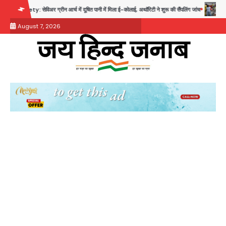
Skip
विअर ग्रीन आर्च में दूषित पानी में मिला ई-कोलाई, अथॉरिटी ने शुरू की सैंपलिंग जांच
थाईलैंड के स्कूल
to
August 7, 2026
content