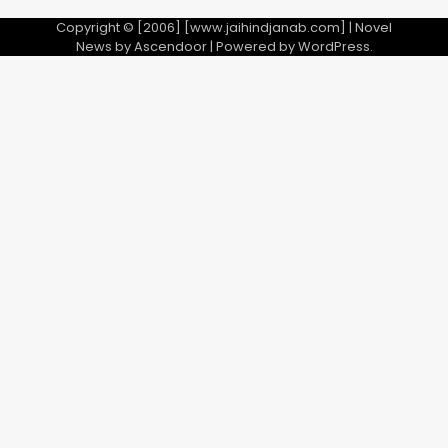
Copyright © [2006] [www.jaihindjanab.com] | Novel
News by
Ascendoor
| Powered by
WordPress
.