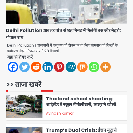
पुरा महादेव से बेटियों के स्वास्थ्य और सुरक्षा का
संदेश
Team JHJ
4
Delhi Pollution:अब हर पांच से छह मिनट में मिलेगी बस और मेट्रो:
गोपाल राय
अब पहला स्थान हासिल करना लक्ष्य: डीएम
Delhi Pollution। राजधानी में प्रदूषण की रोकथाम के लिए सोमवार को दिल्ली के
Team JHJ
पर्यावरण मंत्री गोपाल राय ने 28 विभागों…
5
यहां से शेयर करें
दिल्ली-एनसीआर में बारिश से जनजीवन बेहाल,
उत्तराखंड और यूपी में बाढ़ का कहर, गंगा समेत
कई नदियां उफान पर
मोहम्मद इमरान
>> ताजा खबरें
1
Thailand school shooting:
थाईलैंड में स्कूल में गोलीबारी, छात्र ने खोली
फायर, दो की मौत, कई घायल
Avinash Kumar
2
Trump’s Dual Crisis: ईरान युद्ध से