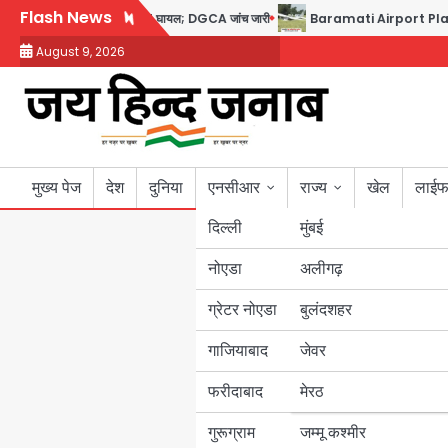
Skip
Flash News
 डोप टेस्ट पॉजिटिव, 17 घायल; DGCA जांच जारी
Baramati Airport Plane Crash: रनव
to
August 9, 2026
content
मुख्य पेज
देश
दुनिया
एनसीआर
राज्य
खेल
लाईफ
दिल्ली
मुंबई
नोएडा
उत्तर प्रदेश
अलीगढ़
ग्रेटर नोएडा
बुलंदशहर
बिहार
गाजियाबाद
जेवर
पंजाब
फरीदाबाद
मेरठ
हरियाणा
गुरूग्राम
जम्मू कश्मीर