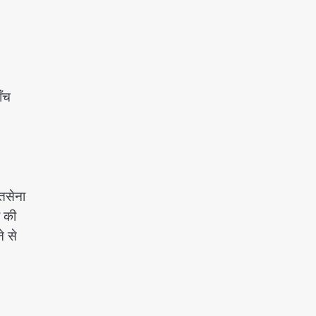
ाँच
मतसेना
र की
े से