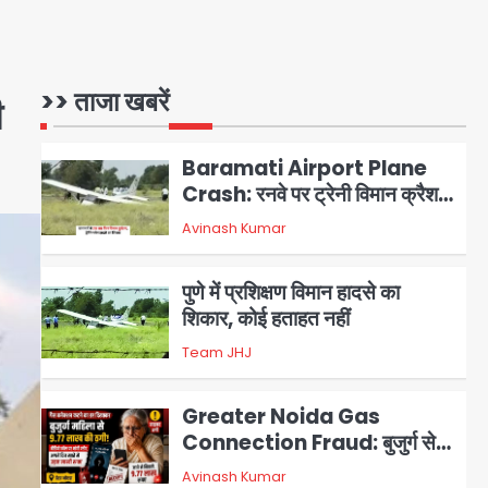
flight: कैप्टन का डोप टेस्ट
पॉजिटिव, 17 घायल; DGCA जांच
Avinash Kumar
1
जारी
>> ताजा खबरें
Baramati Airport Plane
ी
Crash: रनवे पर ट्रेनी विमान क्रैश,
जांच शुरू
Avinash Kumar
2
पुणे में प्रशिक्षण विमान हादसे का
शिकार, कोई हताहत नहीं
Team JHJ
3
Greater Noida Gas
Connection Fraud: बुजुर्ग से
वीडियो कॉल पर 9.77 लाख की साइबर
Avinash Kumar
4
फ्रॉड
Taylor Swift: ट्रंप कैंपेन-व्हाइट