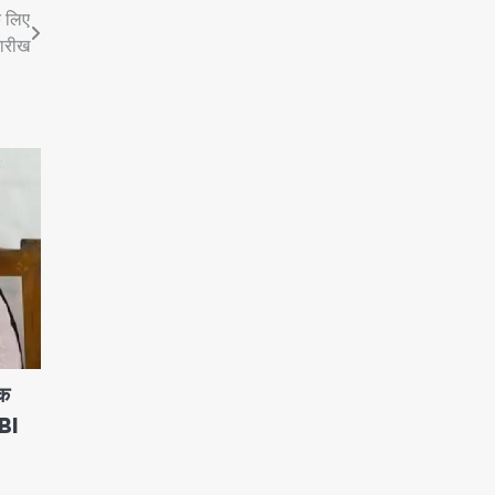
े लिए
तारीख
क
CBI