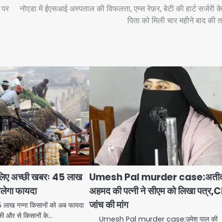
 पर
नोएडा में ईएसआई अस्पताल की विफलता, एम्स रेफ़र, बेटी की हार्ट सर्जरी क
पिता को मिली चार महीने बाद की 
े लिए अच्छी खबरः 45 लाख
Umesh Pal murder case:अती
िलेगा फायदा
अहमद की पत्नी ने सीएम को लिखा पत्र,
जांच की मांग
45 लाख गन्ना किसानों को अब फायदा
की और से किसानों के…
Umesh Pal murder case:उमेश पाल की