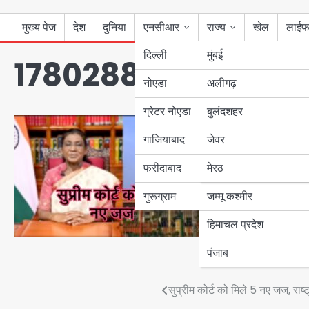
मुख्य पेज
देश
दुनिया
एनसीआर
राज्य
खेल
लाईफ
दिल्ली
मुंबई
1780288433245941
नोएडा
उत्तर प्रदेश
अलीगढ़
ग्रेटर नोएडा
बुलंदशहर
बिहार
गाजियाबाद
जेवर
पंजाब
फरीदाबाद
मेरठ
हरियाणा
गुरूग्राम
जम्मू कश्मीर
हिमाचल प्रदेश
पंजाब
Post
सुप्रीम कोर्ट को मिले 5 नए जज, राष्