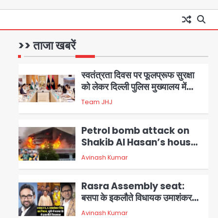
आॅपरेशन विस्टा 1.0: वीजा शर्तों का
उल्लंघन करने वाले 11 बांग्लादेशी
नागरिक सेंट्रल जिला पुलिस के हत्थे
>> ताजा खबरें
Team JHJ
चढ़े
1
स्वतंत्रता दिवस पर फूलप्रूफ सुरक्षा
को लेकर दिल्ली पुलिस मुख्यालय में
मंथन
2
Team JHJ
Petrol bomb attack on
Shakib Al Hasan’s house:
शेख हसीना की वर्चुअल प्रेस कॉन्फ्रेंस
Avinash Kumar
3
में जुड़ने पर भड़का गुस्सा, शाकिब अल
हसन के मगुरा स्थित घर पर पेट्रोल बम
Rasra Assembly seat:
से हमला
बसपा के इकलौते विधायक उमाशंकर
सिंह का निधन, दो साल से कैंसर से जूझ
Avinash Kumar
4