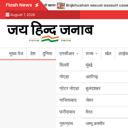
Skip
Flash News
 अंडरपास पर भी खतरा
Brijbhushan sexual assault case: बृजभूषण सिंह बोले- संसद जरूर 
to
August 7, 2026
content
मुख्य पेज
देश
दुनिया
एनसीआर
राज्य
खेल
लाईफ
दिल्ली
मुंबई
नोएडा
उत्तर प्रदेश
अलीगढ़
ग्रेटर नोएडा
बुलंदशहर
बिहार
गाजियाबाद
जेवर
पंजाब
फरीदाबाद
मेरठ
हरियाणा
गुरूग्राम
जम्मू कश्मीर