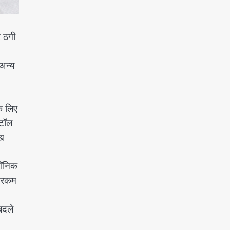
र ठगी
अन्य
े लिए
्टॉल
ाख
रॉनिक
ी रकम
बदले