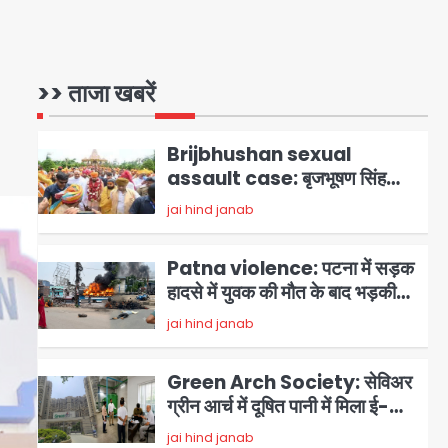
Brijbhushan sexual
assault case: बृजभूषण सिंह
बोले- संसद जरूर लौटूंगा, हुई चरित्र
>> ताजा खबरें
jai hind janab
2
हत्या की कोशिश, प्रियंका गांधी को
बरगलाया गया, यौन शोषण नहीं ‘गुड-
Patna violence: पटना में सड़क
बैड टच’ का था मामला
हादसे में युवक की मौत के बाद भड़की
हिंसा, उपद्रवियों ने फूंकीं 10 गाड़ियां,
jai hind janab
3
ट्रैफिक पोस्ट और स्लीपर बस भी
जलाई, NH-30 जाम
Green Arch Society: सेविअर
ग्रीन आर्च में दूषित पानी में मिला ई-
कोलाई, अथॉरिटी ने शुरू की सैंपलिंग
jai hind janab
4
जांच
थाईलैंड के स्कूल में गोलीबारी, 3 छात्रों
समेत 6 लोगों की मौत; 15 घायल
Team JHJ
5