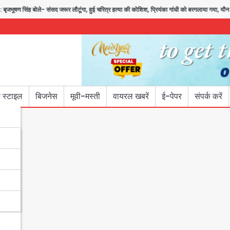
लौटूंगा, हुई चरित्र हत्या की कोशिश, प्रियंका गांधी को बरगलाया गया, यौन शोषण नहीं ‘गुड-बैड ट
 स्टाइल
बिजनेस
मूवी-मस्ती
वायरल खबरें
ई-पेपर
संपर्क करें