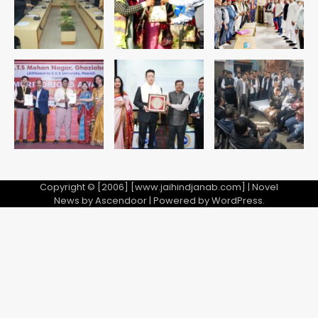
Copyright © [2006] [www.jaihindjanab.com] | Novel
News by
Ascendoor
| Powered by
WordPress
.