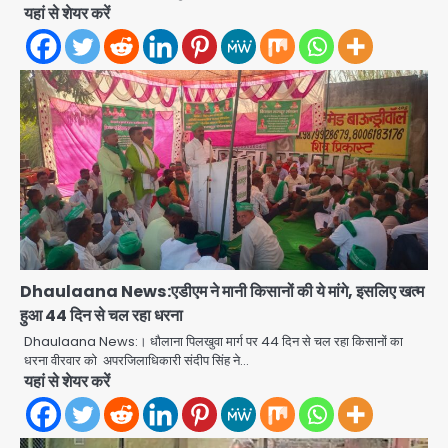
यहां से शेयर करें
एंटी-बर्गलरी सेल की बड़ी कामयाबी, चोरी के
माल की खरीद-फरोख्त करने वाले गिरोह का
भंडाफोड़
Team JHJ
2
Dhaulaana News:एडीएम ने मानी किसानों की ये मांगे, इसलिए खत्म
सरकारी भर्ती परीक्षाओं में नकल कराने वाले
हुआ 44 दिन से चल रहा धरना
अंतरराज्यीय गिरोह का भंडाफोड़, मास्टरमाइंड
समेत 7 गिरफ्तार
Dhaulaana News:। धौलाना पिलखुवा मार्ग पर 44 दिन से चल रहा किसानों का
Team JHJ
धरना वीरवार को अपरजिलाधिकारी संदीप सिंह ने…
3
यहां से शेयर करें
आॅपरेशन ह्यप्रहारह्ण : 72 घंटे में उत्तर-पश्चिम
जिला पुलिस का बड़ा एक्शन