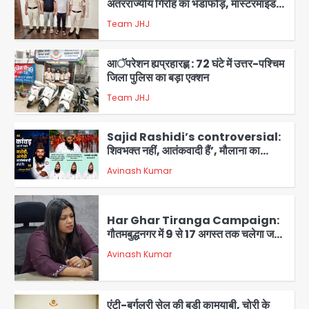
समेत 7 गिरफ्तार
Team JHJ
3
आॅपरेशन ह्यप्रहारह्ण : 72 घंटे में उत्तर-पश्चिम
जिला पुलिस का बड़ा एक्शन
Team JHJ
4
Sajid Rashidi’s controversial:
शिवभक्त नहीं, आतंकवादी हैं’, मौलाना का
कांवड़ियों पर विवादित बयान, BJP विधायक ने
Avinash Kumar
कराई FIR, NSA की मांग
5
Har Ghar Tiranga Campaign:
गौतमबुद्धनगर में 9 से 17 अगस्त तक चलेगा जन-
जागरूकता महाअभियान, डीएम ने की समीक्षा
Avinash Kumar
बैठक
1
एंटी-बर्गलरी सेल की बड़ी कामयाबी, चोरी के
माल की खरीद-फरोख्त करने वाले गिरोह का