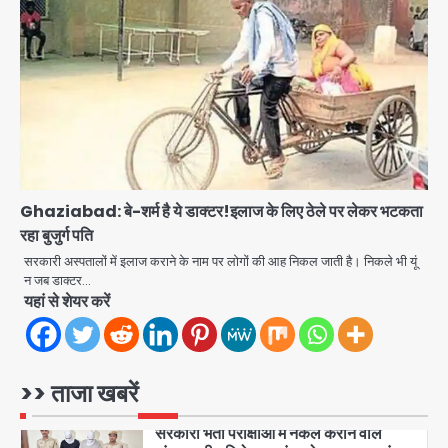
Team JHJ
4
Sajid Rashidi’s controversial:
शिवभक्त नहीं, आतंकवादी हैं’, मौलाना का
कांवड़ियों पर विवादित बयान, BJP विधायक ने
Avinash Kumar
कराई FIR, NSA की मांग
5
Har Ghar Tiranga Campaign:
गौतमबुद्धनगर में 9 से 17 अगस्त तक चलेगा जन-
Ghaziabad: बे-शर्म है ये डाक्टर!इलाज के लिए ठेले पर लेकर भटकता
जागरूकता महाअभियान, डीएम ने की समीक्षा
रहा बुजुर्ग पति
Avinash Kumar
बैठक
सरकारी अस्पतालों में इलाज कराने के नाम पर लोगों की आह निकल जाती है। निकले भी यूं
1
न जब डाक्टर…
यहां से शेयर करें
एंटी-बर्गलरी सेल की बड़ी कामयाबी, चोरी के
माल की खरीद-फरोख्त करने वाले गिरोह का
भंडाफोड़
Team JHJ
2
>> ताजा खबरें
सरकारी भर्ती परीक्षाओं में नकल कराने वाले
अंतरराज्यीय गिरोह का भंडाफोड़, मास्टरमाइंड