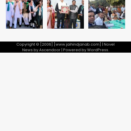
Copyright © [2006] [www.jaihindjanab.com] | Novel
News by
Ascendoor
| Powered by
WordPress
.