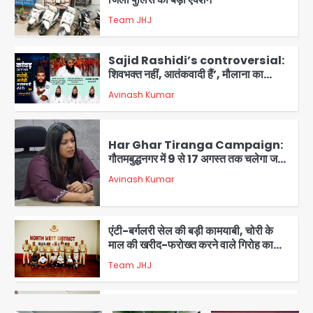
Team JHJ
4
Sajid Rashidi’s controversial:
शिवभक्त नहीं, आतंकवादी हैं’, मौलाना का
कांवड़ियों पर विवादित बयान, BJP विधायक ने
Avinash Kumar
कराई FIR, NSA की मांग
5
Har Ghar Tiranga Campaign:
गौतमबुद्धनगर में 9 से 17 अगस्त तक चलेगा जन-
जागरूकता महाअभियान, डीएम ने की समीक्षा
Avinash Kumar
बैठक
1
एंटी-बर्गलरी सेल की बड़ी कामयाबी, चोरी के
माल की खरीद-फरोख्त करने वाले गिरोह का
भंडाफोड़
Team JHJ
2
सरकारी भर्ती परीक्षाओं में नकल कराने वाले