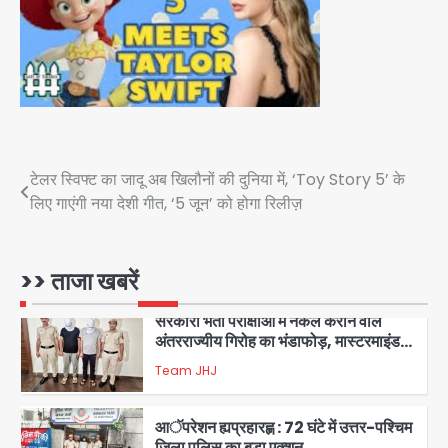
कांवड़ियों पर विवादित बयान, BJP विधायक ने
Avinash Kumar
कराई FIR, NSA की मांग
5
Har Ghar Tiranga Campaign:
गौतमबुद्धनगर में 9 से 17 अगस्त तक चलेगा जन-
जागरूकता महाअभियान, डीएम ने की समीक्षा
Avinash Kumar
बैठक
Post
टेलर स्विफ्ट का जादू अब खिलौनों की दुनिया में, ‘Toy Story 5’ के
1
लिए गाएंगी नया देशी गीत, ‘5 जून’ को होगा रिलीज़
navigation
एंटी-बर्गलरी सेल की बड़ी कामयाबी, चोरी के
माल की खरीद-फरोख्त करने वाले गिरोह का
भंडाफोड़
Team JHJ
>> ताजा खबरें
2
सरकारी भर्ती परीक्षाओं में नकल कराने वाले
अंतरराज्यीय गिरोह का भंडाफोड़, मास्टरमाइंड
समेत 7 गिरफ्तार
Team JHJ
3
आॅपरेशन ह्यप्रहारह्ण : 72 घंटे में उत्तर-पश्चिम
जिला पुलिस का बड़ा एक्शन