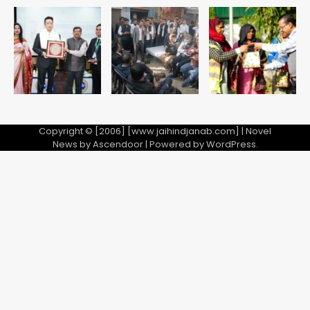
एयरपोर्ट का फर्जी कर्मचारी बनकर 3 लाख
उड़ाए, अब पहुंचा सलाखों के पीछे
Team JHJ
5
Copyright © [2006] [www.jaihindjanab.com] | Novel
News by
Ascendoor
| Powered by
WordPress
.