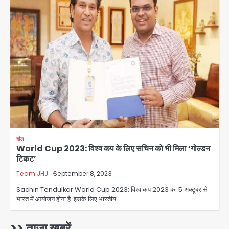
संदेश, बीजेपी का वार
Avinash Kumar
2
युवा इनोवेटरों की सोच से हाईटेक होगी दिल्ली
पुलिस
Team JHJ
3
सुदर्शन शक्ति-वी अभ्यास में मॉक आॅपरेशन
Team JHJ
4
खेल
World Cup 2023: विश्व कप के लिए सचिन को भी मिला ‘गोल्डन
एयरपोर्ट का फर्जी कर्मचारी बनकर 3 लाख
टिकट’
उड़ाए, अब पहुंचा सलाखों के पीछे
Team JHJ
September 8, 2023
Team JHJ
5
Sachin Tendulkar World Cup 2023: विश्व कप 2023 का 5 अक्टूबर से
भारत में आयोजन होना है. इसके लिए भारतीय…
Noida Sector-49: सेक्टर-49 में 18
साल की मेड ने की खुदकुशी, शरीर पर नहीं मिली
कोई बाहरी
>> ताजा खबरें