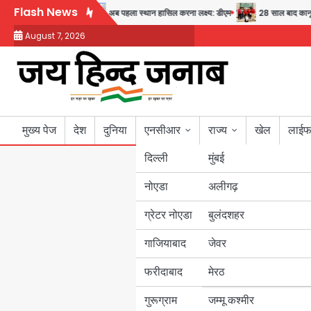
Skip
Flash News
ास्थ्य और सुरक्षा का संदेश
अब पहला स्थान हासिल करना लक्ष्य: डीएम
28 साल बाद कानून के
to
August 7, 2026
content
मुख्य पेज
देश
दुनिया
एनसीआर
राज्य
खेल
लाईफ
दिल्ली
मुंबई
नोएडा
उत्तर प्रदेश
अलीगढ़
ग्रेटर नोएडा
बुलंदशहर
बिहार
गाजियाबाद
जेवर
पंजाब
फरीदाबाद
मेरठ
हरियाणा
गुरूग्राम
जम्मू कश्मीर