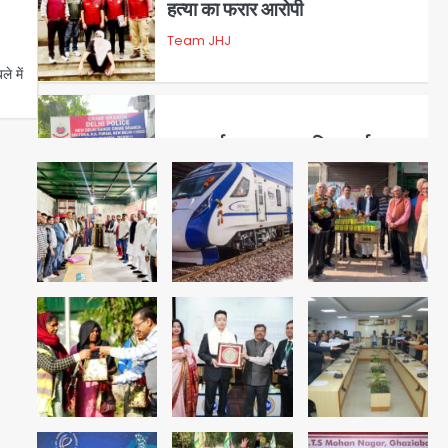
हत्या का फरार आरोपी
Team JHJ
े में
3
डबल मर्डर का मुख्य साजिशकर्ता
क्राइम ब्रांच के हत्थे
Team JHJ
4
रोहित चौधरी गैंग का कुख्यात बदमाश
राजस्थान से गिरफ्तार
Team JHJ
5