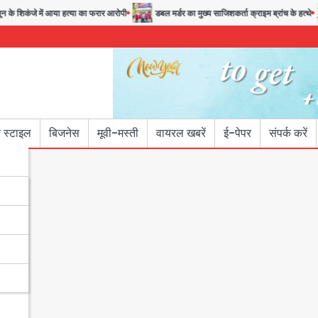
 शिकंजे में आया हत्या का फरार आरोपी
डबल मर्डर का मुख्य साजिशकर्ता क्राइम ब्रांच के हत्थे
 स्टाइल
बिजनेस
मूवी-मस्ती
वायरल खबरें
ई-पेपर
संपर्क करें