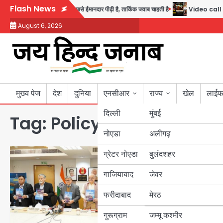
Skip
Flash News
र समर्थन, कहा- ये सबसे ईमानदार पीढ़ी है, तार्किक जवाब चाहती है
Video call funeral: स
to
August 6, 2026
content
मुख्य पेज
देश
दुनिया
एनसीआर
राज्य
खेल
लाईफ
दिल्ली
मुंबई
Tag:
Policy Commission
नोएडा
उत्तर प्रदेश
अलीगढ़
ग्रेटर नोएडा
बुलंदशहर
बिहार
गाजियाबाद
जेवर
पंजाब
फरीदाबाद
मेरठ
हरियाणा
गुरूग्राम
जम्मू कश्मीर