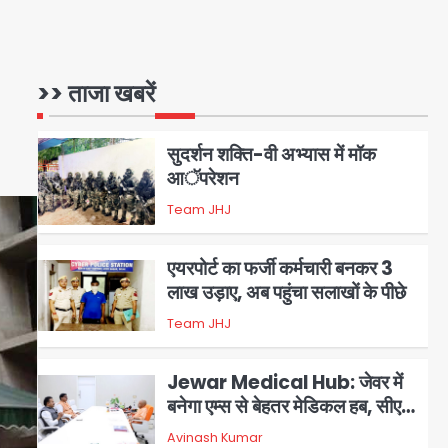
युवा इनोवेटरों की सोच से हाईटेक होगी
दिल्ली पुलिस
Team JHJ
1
>> ताजा खबरें
सुदर्शन शक्ति-वी अभ्यास में मॉक
आॅपरेशन
Team JHJ
2
एयरपोर्ट का फर्जी कर्मचारी बनकर 3
लाख उड़ाए, अब पहुंचा सलाखों के पीछे
Team JHJ
3
Jewar Medical Hub: जेवर में
बनेगा एम्स से बेहतर मेडिकल हब, सीएम
योगी को लिखा पत्र
Avinash Kumar
4