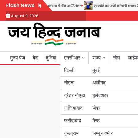
Skip
Flash News
सुदर्शन शक्ति-वी अभ्यास में मॉक आॅपरेशन
एयरपोर्ट का फर्जी कर्मचारी बनकर 3 लाख उड़
to
August 9, 2026
content
मुख्य पेज
देश
दुनिया
एनसीआर
राज्य
खेल
लाईफ
दिल्ली
मुंबई
नोएडा
उत्तर प्रदेश
अलीगढ़
ग्रेटर नोएडा
बुलंदशहर
बिहार
गाजियाबाद
जेवर
पंजाब
फरीदाबाद
मेरठ
हरियाणा
गुरूग्राम
जम्मू कश्मीर