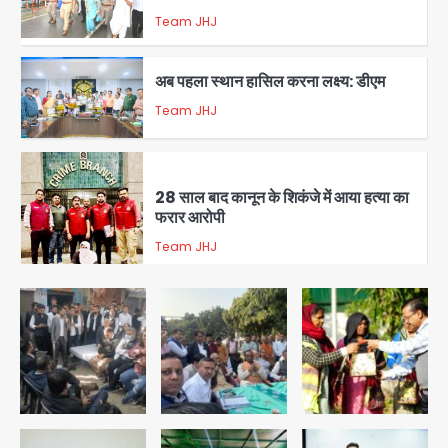
अब पहला स्थान हासिल करना लक्ष्य: डीएम
Team JHJ
3
28 साल बाद कानून के शिकंजे में आया हत्या का
फरार आरोपी
Team JHJ
4
डबल मर्डर का मुख्य साजिशकर्ता क्राइम ब्रांच
के हत्थे
Team JHJ
5
Trump’s Dual Crisis: ईरान युद्ध से