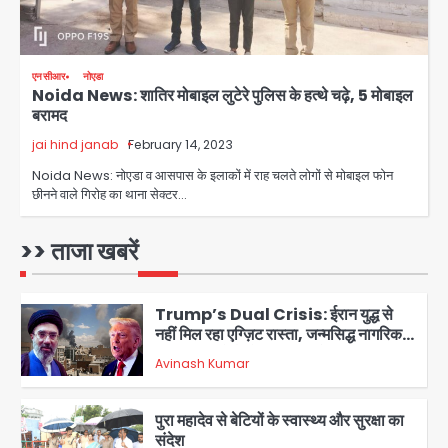
4
एनसीआर
नोएडा
Noida News: शातिर मोबाइल लुटेरे पुलिस के हत्थे चढ़े, 5 मोबाइल
डबल मर्डर का मुख्य साजिशकर्ता क्राइम ब्रांच
बरामद
के हत्थे
jai hind janab
February 14, 2023
Team JHJ
Noida News: नोएडा व आसपास के इलाकों में राह चलते लोगों से मोबाइल फोन
छीनने वाले गिरोह का थाना सेक्टर…
5
Trump’s Dual Crisis: ईरान युद्ध से
>> ताजा खबरें
नहीं मिल रहा एग्ज़िट रास्ता, जन्मसिद्ध नागरिकता
पर सुप्रीम कोर्ट को दी फिर चुनौती
Avinash Kumar
1
पुरा महादेव से बेटियों के स्वास्थ्य और सुरक्षा का
संदेश
Team JHJ
2