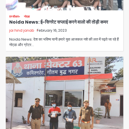
एनसीआर
नोएडा
Noida News: ई-सिगरेट सप्लाई करने वालो की तोड़ी कमर
jai hind janab
February 16, 2023
Noida News: देश का भविष्य यानी हमारे युवा आजकल नशे की लत में पढ़ते जा रहे हैं
पुरा महादेव से बेटियों के स्वास्थ्य और सुरक्षा का
नोएडा और ग्रेटर…
संदेश
Team JHJ
2
अब पहला स्थान हासिल करना लक्ष्य: डीएम
Team JHJ
3
28 साल बाद कानून के शिकंजे में आया हत्या का
फरार आरोपी
Team JHJ