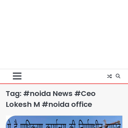
Tag:
#noida News #Ceo
Baramati Airport Plane Crash:
Lokesh M #noida office
रनवे पर ट्रेनी विमान क्रैश, जांच शुरू
Avinash Kumar
2