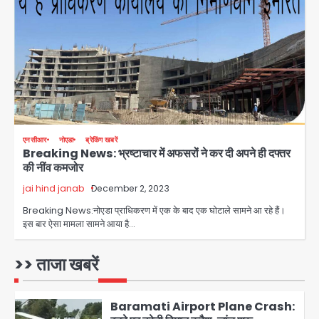
पुणे में प्रशिक्षण विमान हादसे का शिकार, कोई
हताहत नहीं
Team JHJ
3
Greater Noida Gas
Connection Fraud: बुजुर्ग से वीडियो
कॉल पर 9.77 लाख की साइबर फ्रॉड
Avinash Kumar
4
एनसीआर
नोएडा
ब्रेकिंग खबरें
Breaking News: भ्रष्टाचार में अफसरों ने कर दी अपने ही दफ्तर
Taylor Swift: ट्रंप कैंपेन-व्हाइट हाउस
की नींव कमजोर
पोस्ट से हटाए गए गाने, जानें पूरा विवाद
jai hind janab
December 2, 2023
Avinash Kumar
5
Breaking News:नोएडा प्राधिकरण में एक के बाद एक घोटाले सामने आ रहे हैं।
इस बार ऐसा मामला सामने आया है…
Air India Phuket Delhi flight:
कैप्टन का डोप टेस्ट पॉजिटिव, 17 घायल;
DGCA जांच जारी
>> ताजा खबरें
Avinash Kumar
1
Baramati Airport Plane Crash: