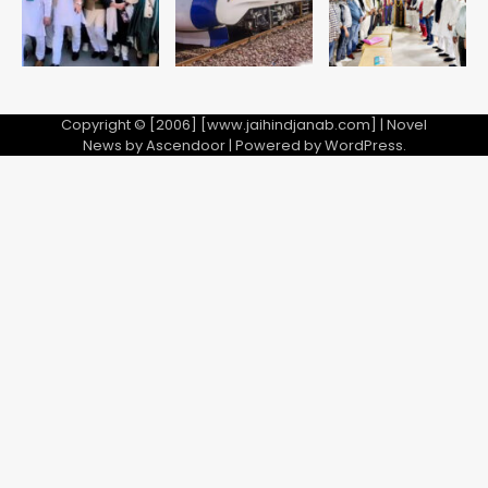
Copyright © [2006] [www.jaihindjanab.com] | Novel
News by
Ascendoor
| Powered by
WordPress
.