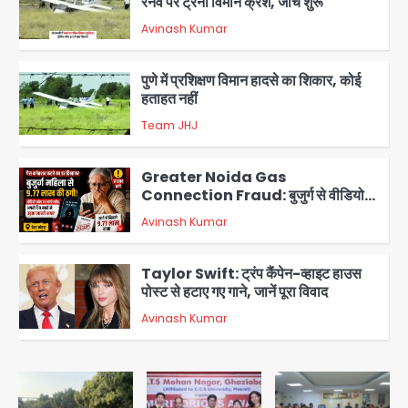
रनवे पर ट्रेनी विमान क्रैश, जांच शुरू
Avinash Kumar
2
पुणे में प्रशिक्षण विमान हादसे का शिकार, कोई
हताहत नहीं
Team JHJ
3
Greater Noida Gas
Connection Fraud: बुजुर्ग से वीडियो
कॉल पर 9.77 लाख की साइबर फ्रॉड
Avinash Kumar
4
Taylor Swift: ट्रंप कैंपेन-व्हाइट हाउस
पोस्ट से हटाए गए गाने, जानें पूरा विवाद
Avinash Kumar
5
Air India Phuket Delhi flight:
कैप्टन का डोप टेस्ट पॉजिटिव, 17 घायल;
DGCA जांच जारी