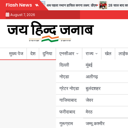
Skip
Flash News
्वास्थ्य और सुरक्षा का संदेश
अब पहला स्थान हासिल करना लक्ष्य: डीएम
28 साल बाद कानून 
to
August 7, 2026
content
मुख्य पेज
देश
दुनिया
एनसीआर
राज्य
खेल
लाईफ
दिल्ली
मुंबई
नोएडा
उत्तर प्रदेश
अलीगढ़
ग्रेटर नोएडा
बुलंदशहर
बिहार
गाजियाबाद
जेवर
पंजाब
फरीदाबाद
मेरठ
हरियाणा
गुरूग्राम
जम्मू कश्मीर