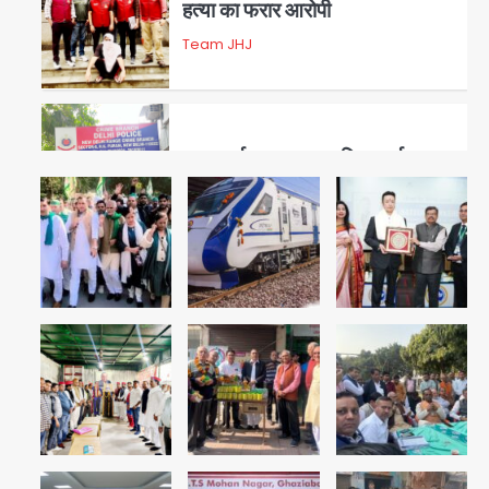
हत्या का फरार आरोपी
Team JHJ
3
डबल मर्डर का मुख्य साजिशकर्ता
क्राइम ब्रांच के हत्थे
Team JHJ
4
रोहित चौधरी गैंग का कुख्यात बदमाश
राजस्थान से गिरफ्तार
Team JHJ
5