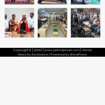
Copyright © [2006] [www.jaihindjanab.com] | Novel
News by
Ascendoor
| Powered by
WordPress
.