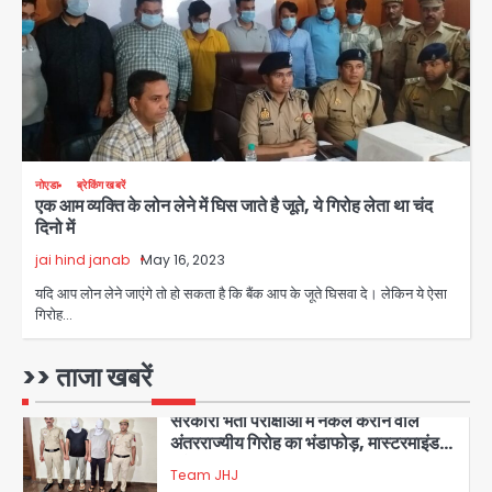
Sajid Rashidi’s controversial:
शिवभक्त नहीं, आतंकवादी हैं’, मौलाना का
कांवड़ियों पर विवादित बयान, BJP विधायक ने
Avinash Kumar
कराई FIR, NSA की मांग
5
Har Ghar Tiranga Campaign:
नोएडा
ब्रेकिंग खबरें
गौतमबुद्धनगर में 9 से 17 अगस्त तक चलेगा जन-
एक आम व्यक्ति के लोन लेने में घिस जाते है जूते, ये गिरोह लेता था चंद
जागरूकता महाअभियान, डीएम ने की समीक्षा
Avinash Kumar
दिनो में
बैठक
jai hind janab
May 16, 2023
1
यदि आप लोन लेने जाएंगे तो हो सकता है कि बैंक आप के जूते घिसवा दे। लेकिन ये ऐसा
एंटी-बर्गलरी सेल की बड़ी कामयाबी, चोरी के
गिरोह…
माल की खरीद-फरोख्त करने वाले गिरोह का
भंडाफोड़
Team JHJ
>> ताजा खबरें
2
सरकारी भर्ती परीक्षाओं में नकल कराने वाले
अंतरराज्यीय गिरोह का भंडाफोड़, मास्टरमाइंड
समेत 7 गिरफ्तार
Team JHJ