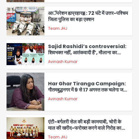
3
आॅपरेशन ह्यप्रहारह्ण : 72 घंटे में उत्तर-पश्चिम
जिला पुलिस का बड़ा एक्शन
Team JHJ
4
Sajid Rashidi’s controversial:
शिवभक्त नहीं, आतंकवादी हैं’, मौलाना का
कांवड़ियों पर विवादित बयान, BJP विधायक ने
Avinash Kumar
कराई FIR, NSA की मांग
5
Har Ghar Tiranga Campaign:
गौतमबुद्धनगर में 9 से 17 अगस्त तक चलेगा जन-
जागरूकता महाअभियान, डीएम ने की समीक्षा
Avinash Kumar
बैठक
1
एंटी-बर्गलरी सेल की बड़ी कामयाबी, चोरी के
माल की खरीद-फरोख्त करने वाले गिरोह का
भंडाफोड़
Team JHJ