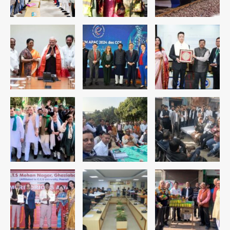
4
रोहित चौधरी गैंग का कुख्यात बदमाश राजस्थान
से गिरफ्तार
Team JHJ
5
पुरा महादेव से बेटियों के स्वास्थ्य और सुरक्षा का
संदेश
Team JHJ
1
अब पहला स्थान हासिल करना लक्ष्य: डीएम
Team JHJ
2