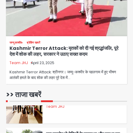
Team JHJ
3
डबल मर्डर का मुख्य साजिशकर्ता क्राइम ब्रांच
जम्मू कश्मीर
ब्रेकिंग खबरें
के हत्थे
Kashmir Terror Attack: मृतकों को दी गई श्रद्धांजलि, पूरे
देश में शोक की लहर, सरकार ने उठाए सख्त कदम
Team JHJ
Team JHJ
April 23, 2025
4
Kashmir Terror Attack: श्रीनगर। जम्मू-कश्मीर के पहलगाम में हुए भीषण
आतंकी हमले के बाद शोक की लहर पूरे देश में…
रोहित चौधरी गैंग का कुख्यात बदमाश राजस्थान
>> ताजा खबरें
से गिरफ्तार
Team JHJ
5