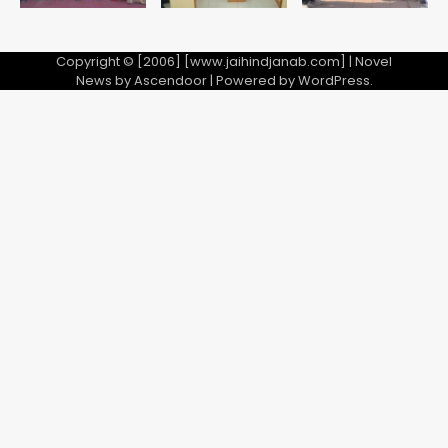
28 साल बाद कानून के शिकंजे में आया हत्या का
फरार आरोपी
Copyright © [2006] [www.jaihindjanab.com] | Novel
News by
Ascendoor
| Powered by
WordPress
.
Team JHJ
3
डबल मर्डर का मुख्य साजिशकर्ता क्राइम ब्रांच
के हत्थे
Team JHJ
4
रोहित चौधरी गैंग का कुख्यात बदमाश राजस्थान
से गिरफ्तार
Team JHJ