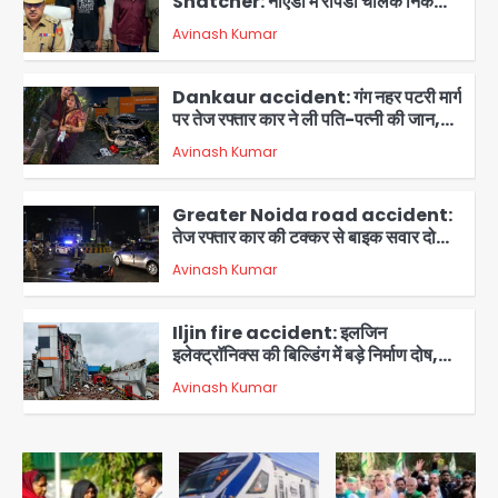
Snatcher: नोएडा में रैपिडो चालक निकला
मोबाइल स्नैचर गैंग का मास्टरमाइंड, जीरा-बॉल
Avinash Kumar
बेचने वालों को बेचता था चोरी के फोन; 8
2
गिरफ्तार, 98 मोबाइल और 450 पार्ट्स बरामद
Dankaur accident: गंग नहर पटरी मार्ग
पर तेज रफ्तार कार ने ली पति-पत्नी की जान,
गांव में मातम
Avinash Kumar
3
Greater Noida road accident:
तेज रफ्तार कार की टक्कर से बाइक सवार दो
युवकों की मौत, परिवारों में मातम
Avinash Kumar
4
Iljin fire accident: इलजिन
इलेक्ट्रॉनिक्स की बिल्डिंग में बड़े निर्माण दोष,
कंक्रीट बीम तिरछा; पीडब्ल्यूडी ऑडिट में
Avinash Kumar
चौंकाने वाला खुलासा
5
Minor daughter abuse case in
Noida: 7 साल की मासूम बेटी के साथ
अश्लील हरकत करने वाले पिता को मां ने रंगेहाथ