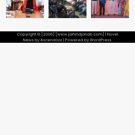
Copyright © [2006] [www.jaihindjanab.com] | Novel
News by
Ascendoor
| Powered by
WordPress
.