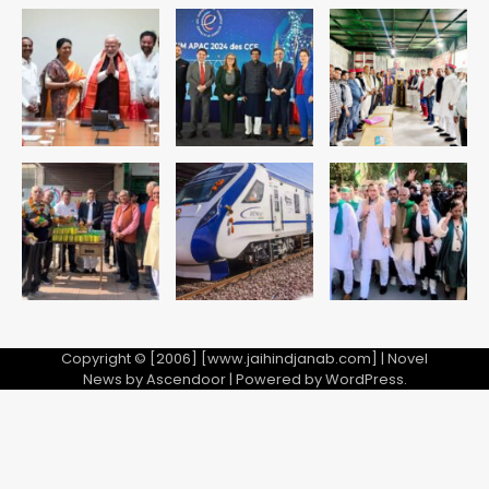
Copyright © [2006] [www.jaihindjanab.com] | Novel
News by
Ascendoor
| Powered by
WordPress
.