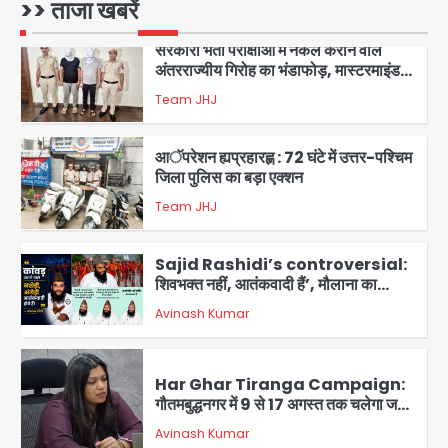
>> ताजा खबरें
2
सरकारी भर्ती परीक्षाओं में नकल कराने वाले
अंतरराज्यीय गिरोह का भंडाफोड़, मास्टरमाइंड
समेत 7 गिरफ्तार
Team JHJ
3
आॅपरेशन ह्यप्रहारह्ण : 72 घंटे में उत्तर-पश्चिम
जिला पुलिस का बड़ा एक्शन
Team JHJ
4
Sajid Rashidi’s controversial:
शिवभक्त नहीं, आतंकवादी हैं’, मौलाना का
कांवड़ियों पर विवादित बयान, BJP विधायक ने
Avinash Kumar
कराई FIR, NSA की मांग
5
Har Ghar Tiranga Campaign:
गौतमबुद्धनगर में 9 से 17 अगस्त तक चलेगा जन-
जागरूकता महाअभियान, डीएम ने की समीक्षा
Avinash Kumar
बैठक