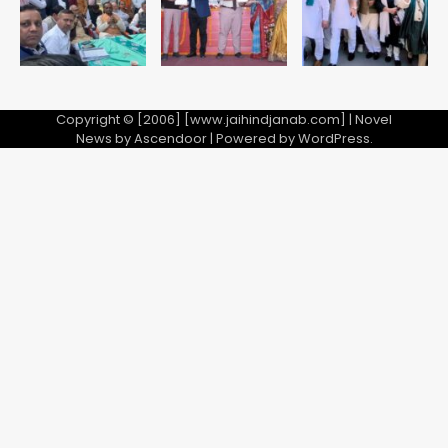
5
Copyright © [2006] [www.jaihindjanab.com] | Novel
News by
Ascendoor
| Powered by
WordPress
.