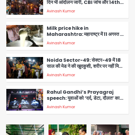
दिन भी आंदोलन जारी, CBI जांच और 14th
Exam रद्द करने की मांग
Avinash Kumar
2
Milk price hike in
Maharashtra: महाराष्ट्र में 11 अगस्त से
दूध के दाम 2 रुपये प्रति लीटर बढ़े
Avinash Kumar
3
Noida Sector-49: सेक्टर-49 में 18
साल की मेड ने की खुदकुशी, शरीर पर नहीं मिली
कोई बाहरी
Avinash Kumar
4
Rahul Gandhi’s Prayagraj
speech: युवाओं को ‘दर्द, डेटा, दौलत’ का
संदेश, बीजेपी का वार
Avinash Kumar
5
Noida Crime news: रेप पीड़िता
किशोरी का जिला अस्पताल में हुआ गर्भपात, उधर