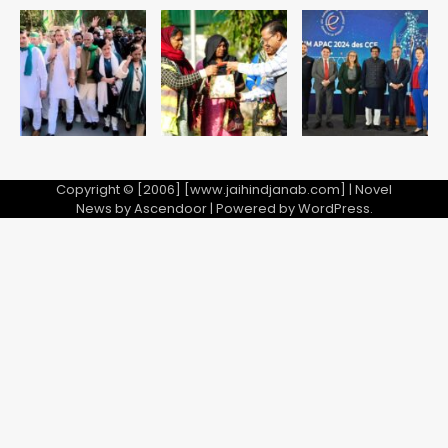
Shaheen Bagh News: बारिश के बाद
शाहीन बाग में जलभराव और गड्ढे, सीवर काम से
लोग परेशान
Avinash Kumar
5
Copyright © [2006] [www.jaihindjanab.com] | Novel
News by
Ascendoor
| Powered by
WordPress
.