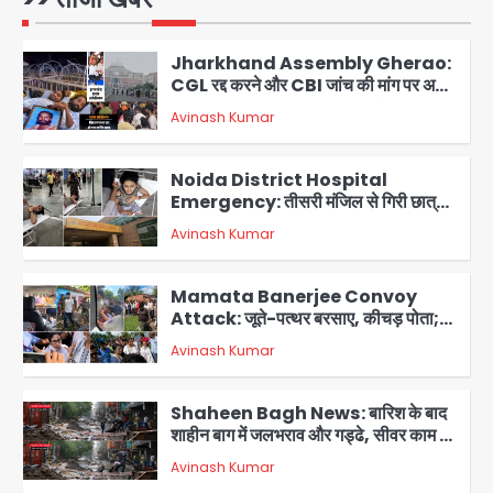
Avinash Kumar
1
Jharkhand Assembly Gherao:
CGL रद्द करने और CBI जांच की मांग पर अड़े
छात्र, वाटर कैनन और बैरिकेडिंग तैनात
Avinash Kumar
2
Noida District Hospital
Emergency: तीसरी मंजिल से गिरी छात्रा
को नहीं मिला इलाज, प्राइवेट अस्पताल में भर्ती
Avinash Kumar
3
Mamata Banerjee Convoy
Attack: जूते-पत्थर बरसाए, कीचड़ पोता;
बोलीं- ‘माथा फट जाता’
Avinash Kumar
4
Shaheen Bagh News: बारिश के बाद
शाहीन बाग में जलभराव और गड्ढे, सीवर काम से
लोग परेशान
Avinash Kumar
5