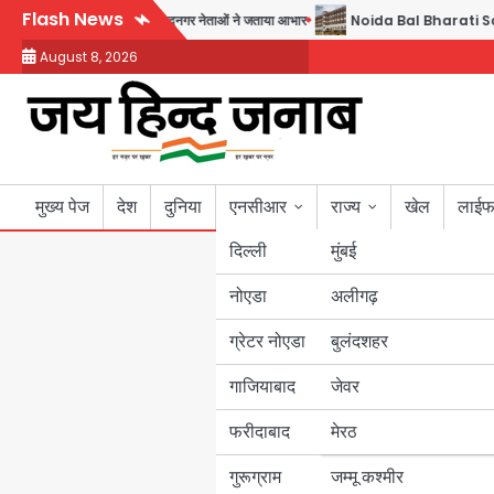
Skip
Flash News
बने सतेन्द्र शर्मा, गौतमबुद्धनगर नेताओं ने जताया आभार
Noida Bal Bharati School Notic
to
August 8, 2026
content
मुख्य पेज
देश
दुनिया
एनसीआर
राज्य
खेल
लाईफ
दिल्ली
मुंबई
नोएडा
उत्तर प्रदेश
अलीगढ़
ग्रेटर नोएडा
बुलंदशहर
बिहार
गाजियाबाद
जेवर
पंजाब
फरीदाबाद
मेरठ
हरियाणा
गुरूग्राम
जम्मू कश्मीर