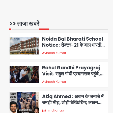
Congress Mission 2027:
गाजियाबाद कांग्रेस के सह-पर्यवेक्षक
बने सतेन्द्र शर्मा, गौतमबुद्धनगर नेताओं
>> ताजा खबरें
Avinash Kumar
1
ने जताया आभार
Noida Bal Bharati School
Notice: सेक्टर-21 के बाल भारती
स्कूल में बिना खिड़की-वेंटिलेशन
Avinash Kumar
2
बेसमेंट में चल रही थी 8वीं की क्लास,
NCPCR की शिकायत पर भेजा
Rahul Gandhi Prayagraj
नोटिस
Visit: राहुल गांधी प्रयागराज पहुंचे,
साथ में प्रियंका की बेटी मिराया; केपी
Avinash Kumar
3
ग्राउंड में छात्रों से संवाद, सिर्फ 5
हजार मौजूद
Atiq Ahmed : अबान के जनाजे में
उमड़ी भीड़, तोड़ी बैरिकेडिंग; लखनऊ
जेल से लखनऊ पहुंचा उमर
jai hind janab