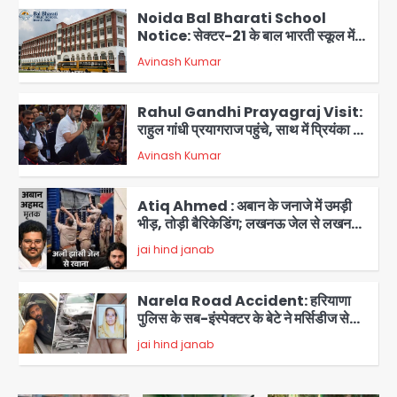
Noida Bal Bharati School
Notice: सेक्टर-21 के बाल भारती स्कूल में
बिना खिड़की-वेंटिलेशन बेसमेंट में चल रही थी
Avinash Kumar
8वीं की क्लास, NCPCR की शिकायत पर
2
भेजा नोटिस
Rahul Gandhi Prayagraj Visit:
राहुल गांधी प्रयागराज पहुंचे, साथ में प्रियंका की
बेटी मिराया; केपी ग्राउंड में छात्रों से संवाद,
Avinash Kumar
3
सिर्फ 5 हजार मौजूद
Atiq Ahmed : अबान के जनाजे में उमड़ी
भीड़, तोड़ी बैरिकेडिंग; लखनऊ जेल से लखनऊ
पहुंचा उमर
jai hind janab
4
Narela Road Accident: हरियाणा
पुलिस के सब-इंस्पेक्टर के बेटे ने मर्सिडीज से
मारी टक्कर, 70 वर्षीय राहगीर महिला की मौत
jai hind janab
5
Congress Mission 2027: