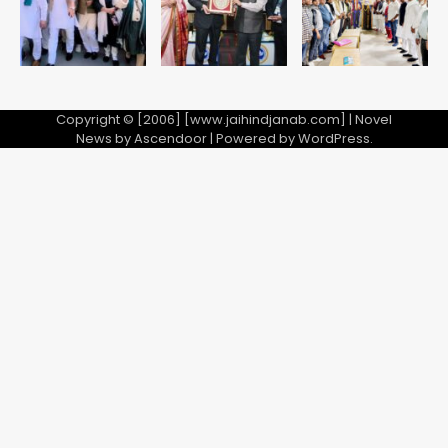
28 साल बाद कानून के शिकंजे में आया हत्या का
फरार आरोपी
Team JHJ
Copyright © [2006] [www.jaihindjanab.com] | Novel
5
News by
Ascendoor
| Powered by
WordPress
.