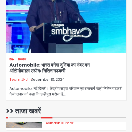
पुरा महादेव से बेटियों के स्वास्थ्य और सुरक्षा का
संदेश
Team JHJ
3
अब पहला स्थान हासिल करना लक्ष्य: डीएम
Team JHJ
4
देश
बिजनेस
Automobile: भारत बनेगा दुनिया का नंबर वन
28 साल बाद कानून के शिकंजे में आया हत्या का
ऑटोमोबाइल उद्योगः नितिन गडकरी
फरार आरोपी
Team JHJ
December 10, 2024
Team JHJ
Automobile: नई दिल्ली। केंद्रीय सड़क परिवहन एवं राजमार्ग मंत्री नितिन गडकरी
ने मंगलवार को कहा कि उन्हें पूरा भरोसा है…
5
Thailand school shooting:
>> ताजा खबरें
थाईलैंड में स्कूल में गोलीबारी, छात्र ने खोली
फायर, दो की मौत, कई घायल
Avinash Kumar
1