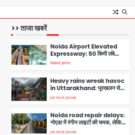
GBU Noida AI Centre: जीबीयू
में बनेगा एआई और ग्रीन स्किल्स सेंटर,
यूपी के 15 हजार युवाओं को मिलेगा फ्री
>> ताजा खबरें
Avinash Kumar
1
ट्रेनिंग
Noida Airport Elevated
Expressway: 50 किमी लंबे
एलिवेटेड एक्सप्रेसवे से दिल्ली-
मोहम्मद इमरान
2
हरियाणा से सीधे जुड़ेगा नोएडा एयरपोर्ट,
4000 करोड़ रुपये की लागत से बनेगा
Heavy rains wreak havoc
6-लेन एक्सप्रेसवे
in Uttarakhand: भूस्खलन से
यमुनोत्री, केदारनाथ और सिमली-
jai hind janab
3
ग्वालदम हाईवे बंद, चमोली-उत्तरकाशी
में श्रद्धालु फंसे, नदियां खतरे के निशान
Noida road repair delays:
के पार
नोएडा में रंगीन लाइटों की चमक, लेकिन
सड़कें अभी भी उखड़ी: प्राधिकरण के
jai hind janab
4