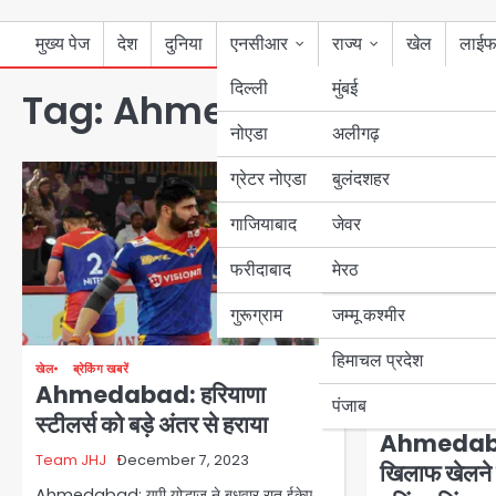
मुख्य पेज
देश
दुनिया
एनसीआर
राज्य
खेल
लाईफ
दिल्ली
मुंबई
Tag:
Ahmedabad
नोएडा
उत्तर प्रदेश
अलीगढ़
ग्रेटर नोएडा
बुलंदशहर
बिहार
गाजियाबाद
जेवर
पंजाब
फरीदाबाद
मेरठ
हरियाणा
गुरूग्राम
जम्मू कश्मीर
हिमाचल प्रदेश
खेल
ब्रेकिंग खबरें
Ahmedabad: हरियाणा
पंजाब
स्टीलर्स को बड़े अंतर से हराया
खेल
ब्रेकिंग खबरें
र
Ahmedabad:
Team JHJ
December 7, 2023
खिलाफ खेलने म
Ahmedabad: यूपी योद्धाज ने बुधवार रात ईकेए