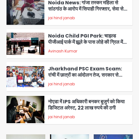
Noida News: गांजा तस्कर महिला से
सांठगांठ के आरोप में सिपाही गिरफ्तार, सेवा से
बर्खास्त, कई पुलिसकर्मियों में डर
jai hind janab
2
Noida Child PGI Park: चाइल्ड
पीजीआई पार्क में झूले के पास लोहे की ग्रिल में
उतरा करंट, 7 साल के बच्चे की हालत गंभीर,
Avinash Kumar
बिजली विभाग पर लापरवाही का आरोप
3
Jharkhand PSC Exam Scam:
रांची में छात्रों का आंदोलन तेज, सरकार से
बातचीत को तैयार, रखीं दो बड़ी शर्तें
jai hind janab
4
नोएडा में IPS अधिकारी बनकर बुजुर्ग को किया
डिजिटल अरेस्ट, 22 लाख रुपये की ठगी
jai hind janab
5
Noida Authority: जांच के घेरे में प्लानिंग