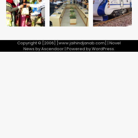
jai hind janab
5
Copyright © [2006] [www.jaihindjanab.com] | Novel
News by
Ascendoor
| Powered by
WordPress
.