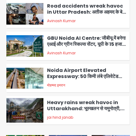
Road accidents wreak havoc
in Uttar Pradesh: अतीक अहमद के बेटे
अबान की मौत, हमीरपुर में बस-टैंकर भिड़ंत में
Avinash Kumar
तीन की जान गई
2
GBU Noida AI Centre: जीबीयू में बनेगा
एआई और ग्रीन स्किल्स सेंटर, यूपी के 15 हजार
युवाओं को मिलेगा फ्री ट्रेनिंग
Avinash Kumar
3
Noida Airport Elevated
Expressway: 50 किमी लंबे एलिवेटेड
एक्सप्रेसवे से दिल्ली-हरियाणा से सीधे जुड़ेगा
मोहम्मद इमरान
4
नोएडा एयरपोर्ट, 4000 करोड़ रुपये की लागत
से बनेगा 6-लेन एक्सप्रेसवे
Heavy rains wreak havoc in
Uttarakhand: भूस्खलन से यमुनोत्री,
केदारनाथ और सिमली-ग्वालदम हाईवे बंद,
jai hind janab
चमोली-उत्तरकाशी में श्रद्धालु फंसे, नदियां खतरे
5
के निशान के पार
Air India Flight Turbulence: हवा