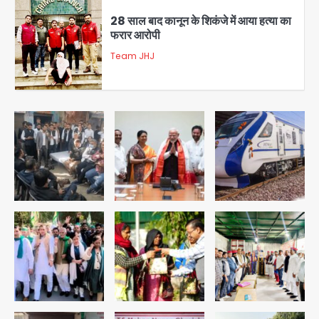
फरार आरोपी
Team JHJ
3
डबल मर्डर का मुख्य साजिशकर्ता क्राइम ब्रांच
के हत्थे
Team JHJ
4
रोहित चौधरी गैंग का कुख्यात बदमाश राजस्थान
से गिरफ्तार
Team JHJ
5