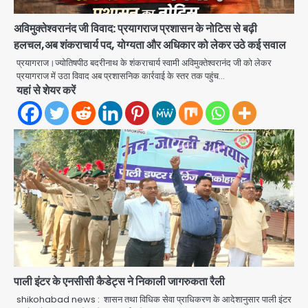
अविमुक्तेश्वरानंद जी विवाद: प्रयागराज प्रशासन के नोटिस से बढ़ी
अब पहला स्थान हासिल करना लक्ष्य: डीएम
हलचल,अब शंकराचार्य पद, योग्यता और अधिकार को लेकर उठे कई सवाल
Team JHJ
प्रयागराज।ज्योतिषपीठ बदरीनाथ के शंकराचार्य स्वामी अविमुक्तेश्वरानंद जी को लेकर
2
प्रयागराज में उठा विवाद अब प्रशासनिक कार्रवाई के स्तर तक पहुंच…
यहां से शेयर करें
28 साल बाद कानून के शिकंजे में आया हत्या का
फरार आरोपी
Team JHJ
3
डबल मर्डर का मुख्य साजिशकर्ता क्राइम ब्रांच
के हत्थे
Team JHJ
पाली इंटर के एनसीसी कैडेट्स ने निकाली जागरुकता रैली
shikohabad news : शासन तथा विधिक सेवा प्राधिकरण के आदेशानुसार पाली इंटर
4