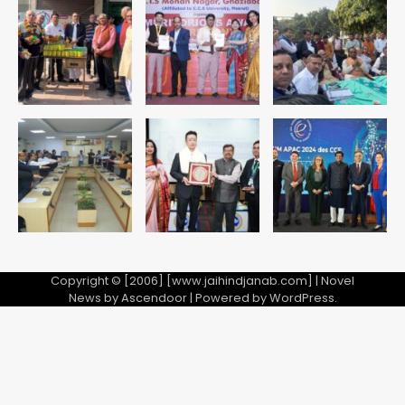
पुरा महादेव से बेटियों के स्वास्थ्य और सुरक्षा का
संदेश
Team JHJ
1
अब पहला स्थान हासिल करना लक्ष्य: डीएम
Team JHJ
2
28 साल बाद कानून के शिकंजे में आया हत्या का
फरार आरोपी
Team JHJ
Copyright © [2006] [www.jaihindjanab.com] | Novel
News by
Ascendoor
| Powered by
WordPress
.
3
डबल मर्डर का मुख्य साजिशकर्ता क्राइम ब्रांच
के हत्थे