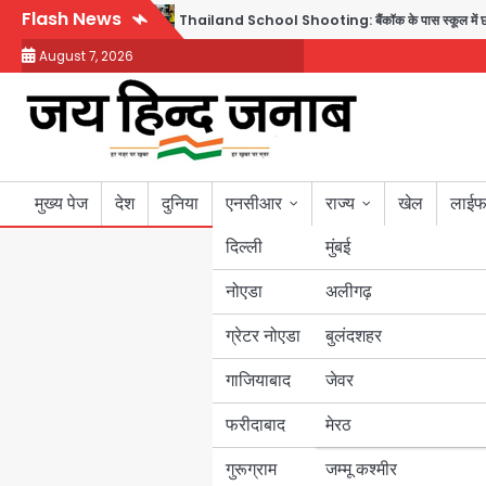
Skip
Flash News
 6 लोगों की मौत; 15 घायल
Thailand School Shooting: बैंकॉक के पास स्कूल में छात्र ने 
to
August 7, 2026
content
मुख्य पेज
देश
दुनिया
एनसीआर
राज्य
खेल
लाईफ
दिल्ली
मुंबई
नोएडा
उत्तर प्रदेश
अलीगढ़
ग्रेटर नोएडा
बुलंदशहर
बिहार
गाजियाबाद
जेवर
पंजाब
फरीदाबाद
मेरठ
हरियाणा
गुरूग्राम
जम्मू कश्मीर