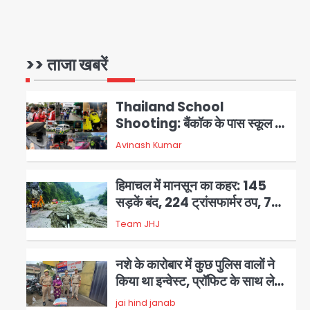
थाईलैंड के स्कूल में गोलीबारी, 3 छात्रों
समेत 6 लोगों की मौत; 15 घायल
>> ताजा खबरें
Team JHJ
1
Thailand School
Shooting: बैंकॉक के पास स्कूल में
छात्र ने की अंधाधुंध फायरिंग, हमलावर
Avinash Kumar
2
सहित सात की मौत, 15 घायल
हिमाचल में मानसून का कहर: 145
सड़कें बंद, 224 ट्रांसफार्मर ठप, 798
करोड़ रुपये का नुकसान
Team JHJ
3
नशे के कारोबार में कुछ पुलिस वालों ने
किया था इन्वेस्ट, प्रॉफिट के साथ लेते
थे ब्याज!
jai hind janab
4