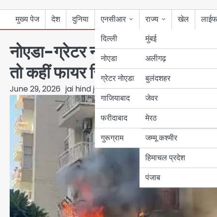
मुख्य पेज
देश
दुनिया
एनसीआर
राज्य
खेल
लाईफ
दिल्ली
मुंबई
नोएडा-ग्रेटर नोएडा की हाईराइज सोसायट
नोएडा
उत्तर प्रदेश
अलीगढ़
तो कहीं फायर सिस्टम फेल
ग्रेटर नोएडा
बुलंदशहर
बिहार
June 29, 2026
jai hind janab
गाजियाबाद
जेवर
पंजाब
फरीदाबाद
मेरठ
हरियाणा
गुरूग्राम
जम्मू कश्मीर
हिमाचल प्रदेश
पंजाब