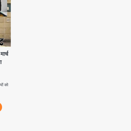
ार्च
ा
ों को