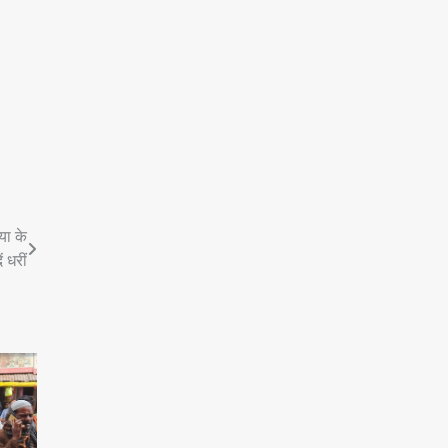
या के
 धरीं