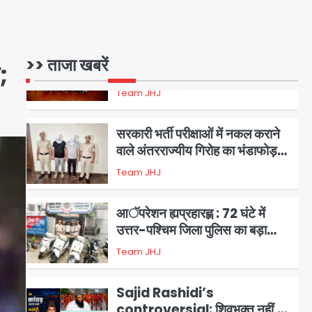
1
एंटी-बर्गलरी सेल की बड़ी कामयाबी,
चोरी के माल की खरीद-फरोख्त करने
>> ताजा खबरें
;
वाले गिरोह का भंडाफोड़
Team JHJ
2
सरकारी भर्ती परीक्षाओं में नकल कराने
वाले अंतरराज्यीय गिरोह का भंडाफोड़,
मास्टरमाइंड समेत 7 गिरफ्तार
Team JHJ
3
आॅपरेशन ह्यप्रहारह्ण : 72 घंटे में
उत्तर-पश्चिम जिला पुलिस का बड़ा
एक्शन
Team JHJ
4
Sajid Rashidi’s
controversial: शिवभक्त नहीं,
आतंकवादी हैं’, मौलाना का कांवड़ियों पर
Avinash Kumar