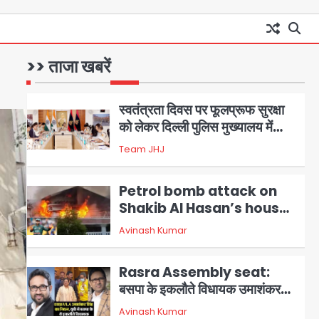
Team JHJ
चढ़े
1
स्वतंत्रता दिवस पर फूलप्रूफ सुरक्षा
को लेकर दिल्ली पुलिस मुख्यालय में
>> ताजा खबरें
मंथन
2
Team JHJ
Petrol bomb attack on
Shakib Al Hasan’s house:
शेख हसीना की वर्चुअल प्रेस कॉन्फ्रेंस
Avinash Kumar
3
में जुड़ने पर भड़का गुस्सा, शाकिब अल
हसन के मगुरा स्थित घर पर पेट्रोल बम
Rasra Assembly seat:
से हमला
बसपा के इकलौते विधायक उमाशंकर
सिंह का निधन, दो साल से कैंसर से जूझ
Avinash Kumar
4
रहे थे
डीएम अस्मिता लाल ने गोद में उठाकर
दिया अपनत्व का सहारा