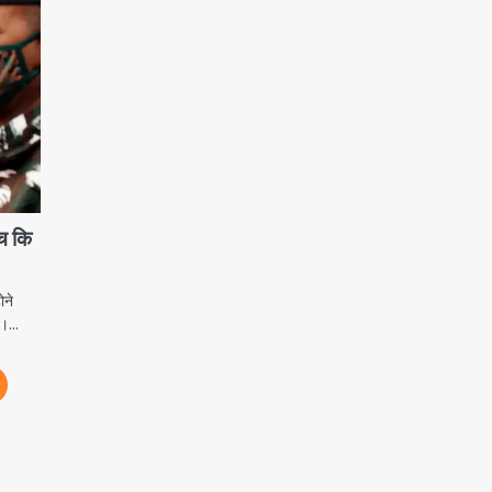
च कि
ोने
गे।…