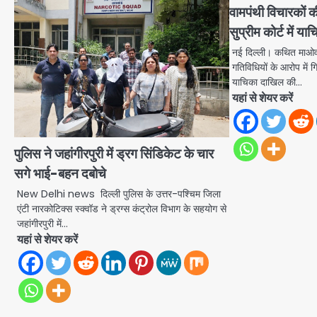
वामपंथी विचारकों की
सुप्रीम कोर्ट में 
नई दिल्ली। कथित माओव
गतिविधियों के आरोप में गि
याचिका दाखिल की…
यहां से शेयर करें
पुलिस ने जहांगीरपुरी में ड्रग सिंडिकेट के चार
सगे भाई-बहन दबोचे
New Delhi news दिल्ली पुलिस के उत्तर-पश्चिम जिला
एंटी नारकोटिक्स स्क्वॉड ने ड्रग्स कंट्रोल विभाग के सहयोग से
जहांगीरपुरी में…
यहां से शेयर करें