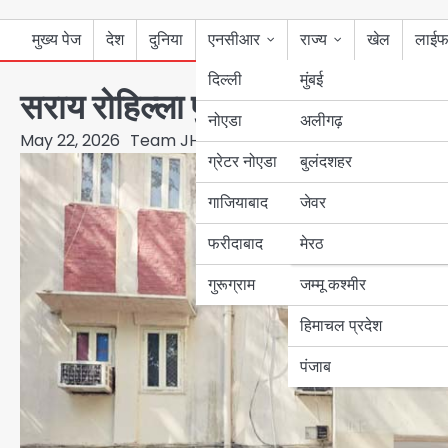
मुख्य पेज
देश
दुनिया
एनसीआर
राज्य
खेल
लाईफ
दिल्ली
मुंबई
सराय रोहिल्ला पुलिस ने आॅटो लिफ्ट
नोएडा
उत्तर प्रदेश
अलीगढ़
May 22, 2026
Team JHJ
ग्रेटर नोएडा
बुलंदशहर
बिहार
गाजियाबाद
जेवर
पंजाब
फरीदाबाद
मेरठ
हरियाणा
गुरूग्राम
जम्मू कश्मीर
हिमाचल प्रदेश
पंजाब