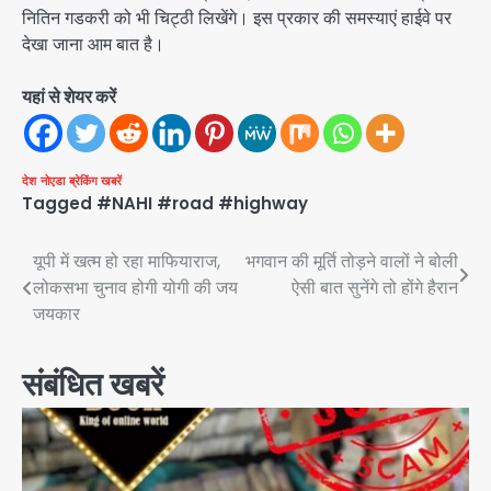
नितिन गडकरी को भी चिट्ठी लिखेंगे। इस प्रकार की समस्याएं हाईवे पर
देखा जाना आम बात है।
यहां से शेयर करें
देश
नोएडा
ब्रेकिंग खबरें
Tagged
#NAHI #road #highway
Post
यूपी में खत्म हो रहा माफियाराज,
भगवान की मूर्ति तोड़ने वालों ने बोली
लोकसभा चुनाव होगी योगी की जय
ऐसी बात सुनेंगे तो होंगे हैरान
navigation
जयकार
संबंधित खबरें