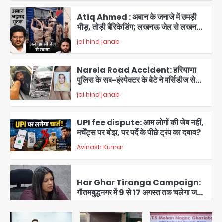
Atiq Ahmed : अबान के जनाजे में उमड़ी
भीड़, तोड़ी बैरिकेडिंग; लखनऊ जेल से लखनऊ
पहुंचा उमर
jai hind janab
2
Narela Road Accident: हरियाणा
पुलिस के सब-इंस्पेक्टर के बेटे ने मर्सिडीज से
मारी टक्कर, 70 वर्षीय राहगीर महिला की मौत
jai hind janab
3
UPI fee dispute: आम लोगों की जेब नहीं,
मर्चेंट्स पर बोझ, पर पर्दे के पीछे ट्रंप का दबाव?
Avinash Kumar
4
Har Ghar Tiranga Campaign:
गौतमबुद्धनगर में 9 से 17 अगस्त तक चलेगा जन-
जागरूकता महाअभियान, डीएम ने की समीक्षा
Avinash Kumar
बैठक