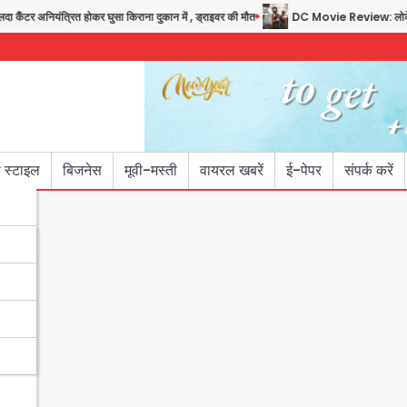
यंत्रित होकर घुसा किराना दुकान में , ड्राइवर की मौत
DC Movie Review: लोकेश कनगराज की
 स्टाइल
बिजनेस
मूवी-मस्ती
वायरल खबरें
ई-पेपर
संपर्क करें