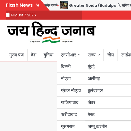
Skip
Flash News
 साझा रक्षा समझौता, जानें इसके मायने
Greater Noida (Badalpur): सरिया लदा कैंटर अनि
to
August 7, 2026
content
मुख्य पेज
देश
दुनिया
एनसीआर
राज्य
खेल
लाईफ
दिल्ली
मुंबई
नोएडा
उत्तर प्रदेश
अलीगढ़
ग्रेटर नोएडा
बुलंदशहर
बिहार
गाजियाबाद
जेवर
पंजाब
फरीदाबाद
मेरठ
हरियाणा
गुरूग्राम
जम्मू कश्मीर