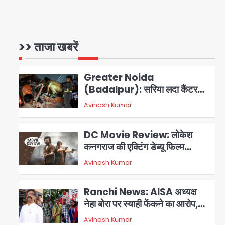
एम्बुलेंस
Türkiye-Pakistan: मक्का में
सऊदी, तुर्की और पाकिस्तान का साझा
रक्षा समझौता, जानें इसके मायने
>> ताजा खबरें
Avinash Kumar
1
Greater Noida
(Badalpur): सरिया लदा कैंटर
अनियंत्रित होकर घुसा किराना दुकान
Avinash Kumar
2
में , ड्राइवर की मौत
DC Movie Review: लोकेश
कनगराज की एक्टिंग डेब्यू फिल्म
विजुअली स्ट्राइकिंग लेकिन स्क्रीनप्ले
Avinash Kumar
3
में कमजोर, लेकिन कहानी अधूरी रह गई,
3 स्टार रेटिंग
Ranchi News: AISA अध्यक्ष
नेहा बोरा पर स्याही फेंकने का आरोप,
ABVP कार्यकर्ताओं पर एक्शन; हेमंत
Avinash Kumar
4