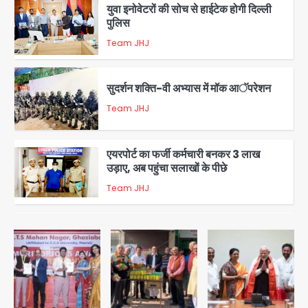
युवा इनोवेटरों की सोच से हाईटेक होगी दिल्ली
पुलिस
Team JHJ
3
सुदर्शन शक्ति-वी अभ्यास में मॉक आॅपरेशन
Team JHJ
4
एयरपोर्ट का फर्जी कर्मचारी बनकर 3 लाख
उड़ाए, अब पहुंचा सलाखों के पीछे
Team JHJ
5
Noida Sector-49: सेक्टर-49 में 18
साल की मेड ने की खुदकुशी, शरीर पर नहीं मिली
कोई बाहरी
Avinash Kumar
1
Rahul Gandhi’s Prayagraj