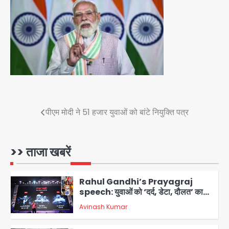
सुदर्शन शक्ति-वी अभ्यास में मॉक आॅपरेशन
Team JHJ
4
एयरपोर्ट का फर्जी कर्मचारी बनकर 3 लाख
उड़ाए, अब पहुंचा सलाखों के पीछे
Team JHJ
5
Post
पीएम मोदी ने 51 हजार युवाओं को बांटे नियुक्ति पत्र
Noida Sector-49: सेक्टर-49 में 18
navigation
साल की मेड ने की खुदकुशी, शरीर पर नहीं मिली
कोई बाहरी
>> ताजा खबरें
Avinash Kumar
1
Rahul Gandhi’s Prayagraj
speech: युवाओं को ‘दर्द, डेटा, दौलत’ का
संदेश, बीजेपी का वार
Avinash Kumar
2