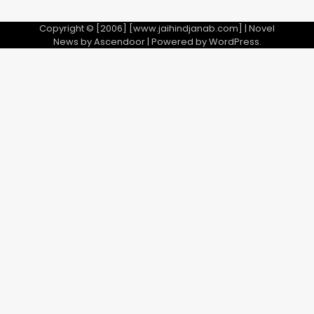
Copyright © [2006] [www.jaihindjanab.com] | Novel
News by
Ascendoor
| Powered by
WordPress
.